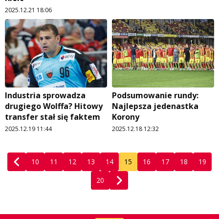
2025.12.21 18:06
Industria sprowadza
Podsumowanie rundy:
drugiego Wolffa? Hitowy
Najlepsza jedenastka
transfer stał się faktem
Korony
2025.12.19 11:44
2025.12.18 12:32
10
11
12
13
14
15
16
17
18
19
20