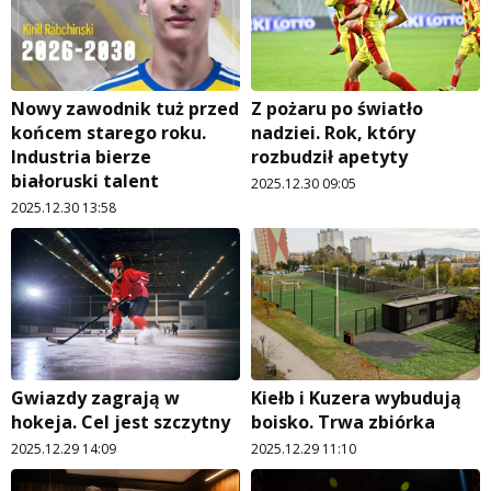
Nowy zawodnik tuż przed
Z pożaru po światło
końcem starego roku.
nadziei. Rok, który
Industria bierze
rozbudził apetyty
białoruski talent
2025.12.30 09:05
2025.12.30 13:58
Gwiazdy zagrają w
Kiełb i Kuzera wybudują
hokeja. Cel jest szczytny
boisko. Trwa zbiórka
2025.12.29 14:09
2025.12.29 11:10