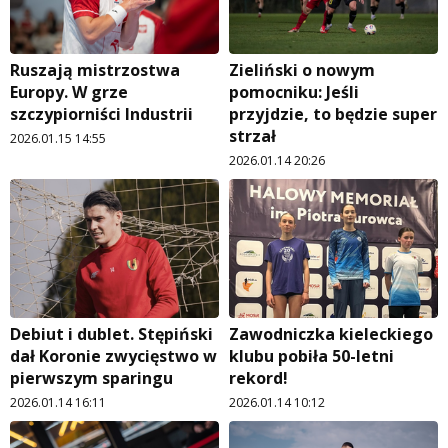
Ruszają mistrzostwa
Zieliński o nowym
Europy. W grze
pomocniku: Jeśli
szczypiorniści Industrii
przyjdzie, to będzie super
strzał
2026.01.15 14:55
2026.01.14 20:26
Debiut i dublet. Stępiński
Zawodniczka kieleckiego
dał Koronie zwycięstwo w
klubu pobiła 50-letni
pierwszym sparingu
rekord!
2026.01.14 16:11
2026.01.14 10:12