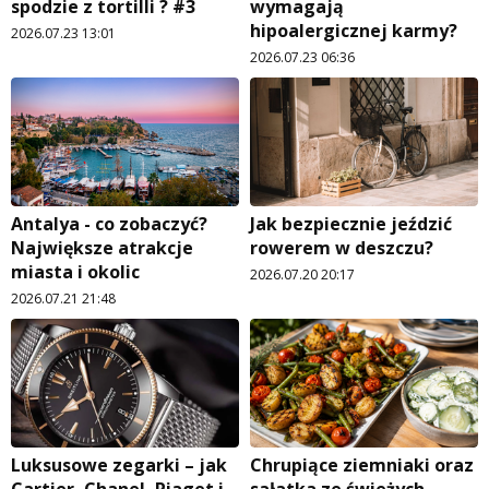
spodzie z tortilli ? #3
wymagają
hipoalergicznej karmy?
2026.07.23 13:01
2026.07.23 06:36
Antalya - co zobaczyć?
Jak bezpiecznie jeździć
Największe atrakcje
rowerem w deszczu?
miasta i okolic
2026.07.20 20:17
2026.07.21 21:48
Luksusowe zegarki – jak
Chrupiące ziemniaki oraz
Cartier, Chanel, Piaget i
sałatka ze świeżych