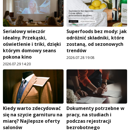
Serialowy wieczór
Superfoods bez mody: jak
idealny. Przekąski,
odróżnić składniki, które
oświetlenie i triki, dzięki
zostaną, od sezonowych
którym domowy seans
trendów
pokona kino
2026.07.28 19:08
2026.07.29 14:20
Kiedy warto zdecydować
Dokumenty potrzebne w
się na szycie garnituru na
pracy, na studiach i
miarę? Najlepsze oferty
podczas rejestracji
salonów
bezrobotnego