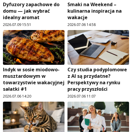
Dyfuzory zapachowe do
Smaki na Weekend –
domu — jak wybrać
kulinarna inspiracja na
idealny aromat
wakacje
2026.07.09 15:51
2026.07.06 14:58
Indyk w sosie miodowo-
Czy studia podyplomowe
musztardowym w
z AI są przydatne?
towarzystwie wakacyjnej
Perspektywy na rynku
sałatki #1
pracy przyszłości
2026.07.06 14:20
2026.07.06 11:07