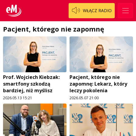
Patronat
Staszowski
Cały ten sport
WŁĄCZ RADIO
Koncert życzeń
Włoszczowski
Dzieciaki Cudaki
Kontakt
Pacjent, którego nie zapomnę
Fascynująca nauka
O nas
Historia na fali
Regulamin programu Patron
Modna kultura
Zespół
OdNowa
Prof. Wojciech Kiebzak:
Pacjent, którego nie
Logo do pobrania
Pacjent, którego nie zapomnę
smartfony szkodzą
zapomnę: Lekarz, który
bardziej, niż myślisz
leczy pokolenia
Regulamin konkursów
Pasjonaci
2026.05.13 15:21
2026.05.07 21:00
Regulamin przesyłania materiałów
Piąta strona świata
Regulamin sklepu internetowego
Prawdę mówiąc
Regulamin darowizn
Słowo Dnia