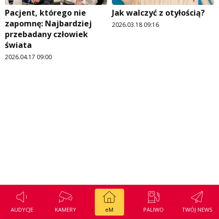
Regulamin konkursu Zwierzak naszej klasy
Tak wierzę
Pacjent, którego nie
Jak walczyć z otyłością?
zapomnę: Najbardziej
2026.03.18 09:16
Polityka prywatności
Weekend z blondynką
przebadany człowiek
świata
W starych Kielcach
ZNAJDZIESZ NAS TAKŻE NA
2026.04.17 09:00
Wszystko w temacie
AUDYCJE
KAMERY
eM
PALIWO
TWÓJ NEWS