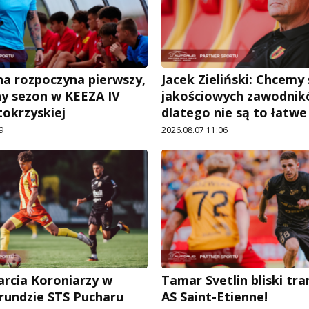
a rozpoczyna pierwszy,
Jacek Zieliński: Chcemy
ny sezon w KEEZA IV
jakościowych zawodnik
tokrzyskiej
dlatego nie są to łatw
9
2026.08.07 11:06
arcia Koroniarzy w
Tamar Svetlin bliski tr
 rundzie STS Pucharu
AS Saint-Etienne!