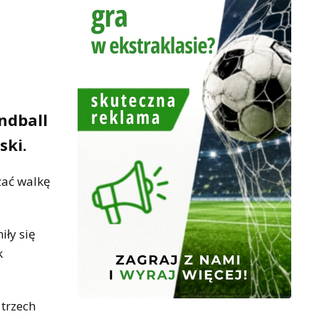
ndball
ski.
zać walkę
iły się
k
 trzech