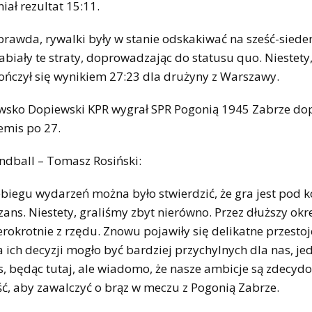
iał rezultat 15:11.
prawda, rywalki były w stanie odskakiwać na sześć-sied
iały te straty, doprowadzając do statusu quo. Niestety,
akończył się wynikiem 27:23 dla drużyny z Warszawy.
owsko Dopiewski KPR wygrał SPR Pogonią 1945 Zabrze do
emis po 27.
dball – Tomasz Rosiński:
ebiegu wydarzeń można było stwierdzić, że gra jest pod k
zans. Niestety, graliśmy zbyt nierówno. Przez dłuższy okr
rokrotnie z rzędu. Znowu pojawiły się delikatne przestoj
ich decyzji mogło być bardziej przychylnych dla nas, je
, będąc tutaj, ale wiadomo, że nasze ambicje są zdecyd
ść, aby zawalczyć o brąz w meczu z Pogonią Zabrze.