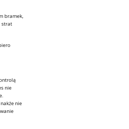
em bramek,
 strat
piero
ontrolą
es nie
e.
dnakże nie
owanie