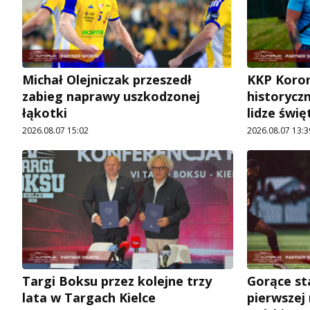
Michał Olejniczak przeszedł
KKP Koron
zabieg naprawy uszkodzonej
historycz
łąkotki
lidze świę
2026.08.07 15:02
2026.08.07 13:3
Targi Boksu przez kolejne trzy
Gorące st
lata w Targach Kielce
pierwszej