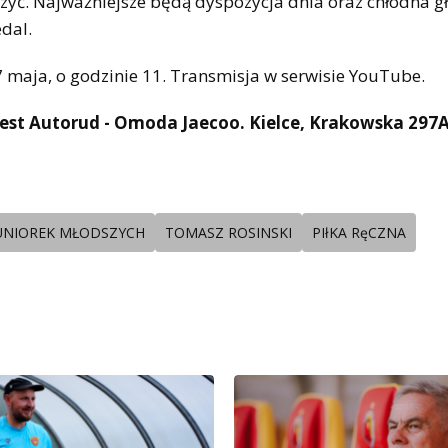
oczyć. Najważniejsze będą dyspozycja dnia oraz chłodna g
dal.
7 maja, o godzinie 11. Transmisja w serwisie YouTube.
est Autorud - Omoda Jaecoo. Kielce, Krakowska 297
JUNIOREK MŁODSZYCH
TOMASZ ROSINSKI
PIłKA RęCZNA