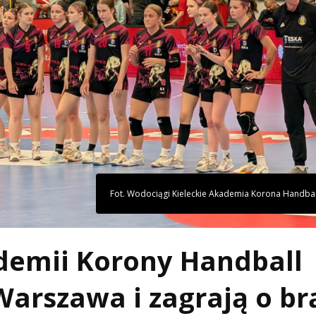
Fot. Wodociągi Kieleckie Akademia Korona Handball
demii Korony Handball
Warszawa i zagrają o br