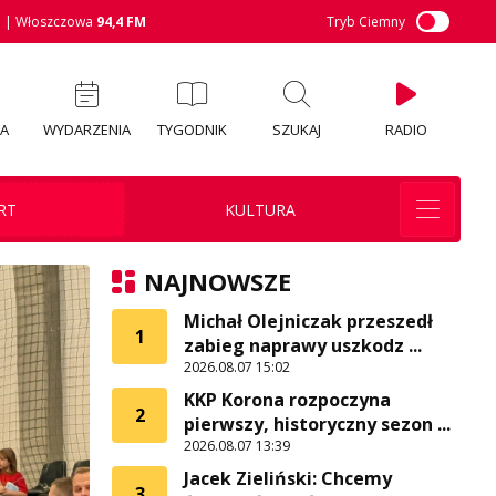
M
| Włoszczowa
94,4 FM
Tryb Ciemny
IA
WYDARZENIA
TYGODNIK
SZUKAJ
RADIO
RT
KULTURA
NAJNOWSZE
Michał Olejniczak przeszedł
1
zabieg naprawy uszkodz ...
2026.08.07 15:02
KKP Korona rozpoczyna
2
pierwszy, historyczny sezon ...
2026.08.07 13:39
Jacek Zieliński: Chcemy
3