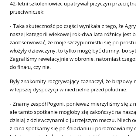
42-letni szkoleniowiec upatrywał przyczyn przeciętne
przeciwniczek:
- Taka skuteczność po części wynikała z tego, że Ag
naszej kategorii wiekowej rok-dwa lata różnicy jest
zaobserwować, że moje szczypiornistki się po prostu od
włożyły dziewczyny, to tylko mogę być dumny, bo syt
Zagraliśmy rewelacyjnie w obronie, natomiast czegoś
do finału, czy nie.
Były znakomity rozgrywający zaznaczył, że brązowy
w lepszej dyspozycji w niedzielne przedpołudnie:
- Znamy zespół Pogoni, ponieważ mierzyliśmy się z
ale tamto spotkanie mogłoby się zakończyć na naszą
dzisiaj z dziewczynami o jutrzejszym meczu. Niech 
z rana spotkamy się po śniadaniu i porozmawiamy o k