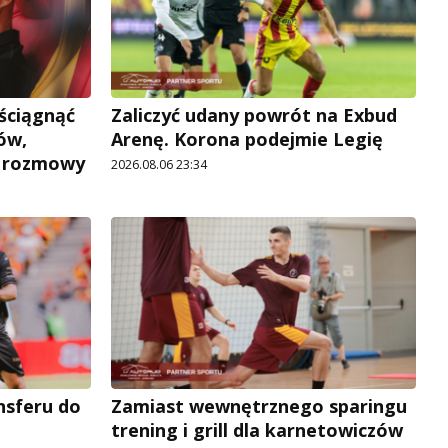
 ściągnąć
Zaliczyć udany powrót na Exbud
ów,
Arenę. Korona podejmie Legię
e rozmowy
2026.08.06 23:34
ansferu do
Zamiast wewnętrznego sparingu
trening i grill dla karnetowiczów