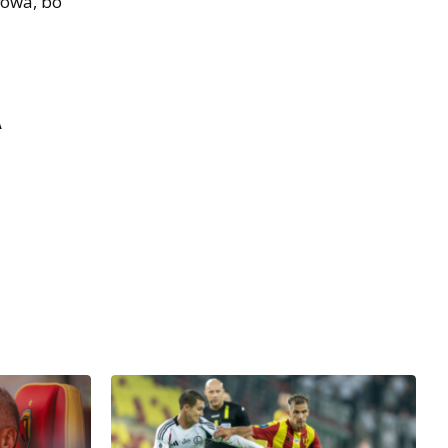
łowa, bo
A