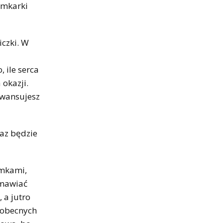
ramkarki
iczki. W
, ile serca
okazji.
awansujesz
az będzie
amkami,
zmawiać
 a jutro
z obecnych