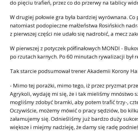
do pięciu trafień, przez co do przerwy na tablicy widn
W drugiej połowie gra była bardziej wyrównana. Co 
natomiast podopieczne małżeństwa Rosińskich nadrab
z pierwszej części nie udało się nadrobić, a mecz z
W pierwszej z potyczek półfinałowych MONDI - Buk
po rzutach karnych. Po 60 minutach rywalizacji był r
Tak starcie podsumował trener Akademii Korony Han
- Mimo tej porażki, mimo tego, iż przez pryzmat prz
Agrykoli, wydaję mi się, że i tak mieliśmy mnóstwo s
mogliśmy zdobyć bramki, aby potem trafić trzy-, czte
Oczywiście, możemy mówić o pracy sędziów, bo kilka 
załamujemy się. Odnieśliśmy już bardzo duży sukces
większe i miejmy nadzieję, że damy się radę podnie