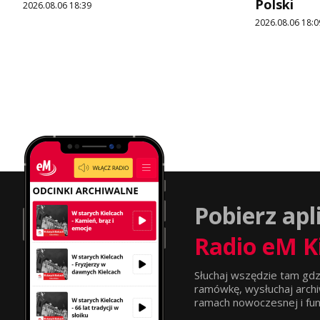
Polski
2026.08.06 18:39
2026.08.06 18:0
Pobierz apl
Radio eM K
Słuchaj wszędzie tam gdz
ramówkę, wysłuchaj archi
ramach nowoczesnej i funkc