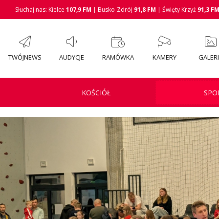
Słuchaj nas: Kielce
107,9 FM
| Busko-Zdrój
91,8 FM
| Święty Krzyż
91,3 F
TWÓJNEWS
AUDYCJE
RAMÓWKA
KAMERY
GALER
KOŚCIÓŁ
SPO