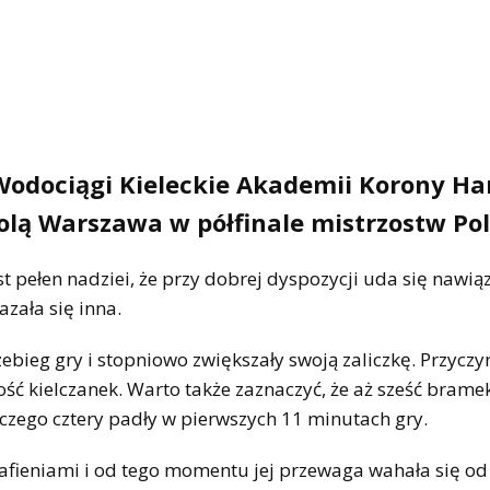
 Wodociągi Kieleckie Akademii Korony Ha
kolą Warszawa w półfinale mistrzostw Pol
t pełen nadziei, że przy dobrej dyspozycji uda się nawią
azała się inna.
bieg gry i stopniowo zwiększały swoją zaliczkę. Przyczyn
ść kielczanek. Warto także zaznaczyć, że aż sześć brame
czego cztery padły w pierwszych 11 minutach gry.
afieniami i od tego momentu jej przewaga wahała się od