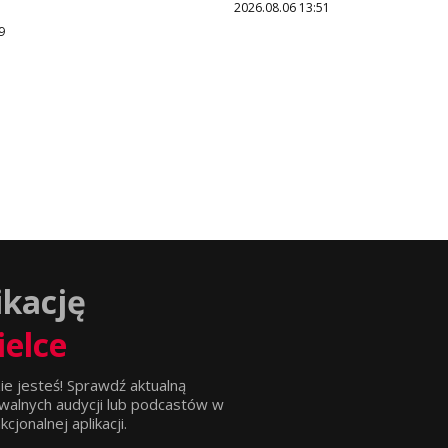
2026.08.06 13:51
9
ikację
ielce
ie jesteś! Sprawdź aktualną
walnych audycji lub podcastów w
jonalnej aplikacji.