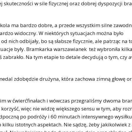
j skuteczności w sile fizycznej oraz dobrej dyspozycji b
rykola ma bardzo dobre, a przede wszystkim silne zawodn
 bardzo widoczny. W niektórych sytuacjach można było
 nich odbijały, bo są słabsze fizycznie, ale patrząc na to
uacje były. Bramkarka warszawianek też wybroniła kilka 
 zabrakło. Na tym etapie to detale decydują o tym, czy 
 medal zdobędzie drużyna, która zachowa zimną głowę or
 nim w ćwierćfinałach i wówczas przegraliśmy dwoma br
 korzyść, więc nie widzę większego sensu w tym, aby ro
odpoczną po podróży i 60 minutach intensywnego wysiłku,
ilku istotnych aspektach. Nie sądzę, żeby jakikolwiek 