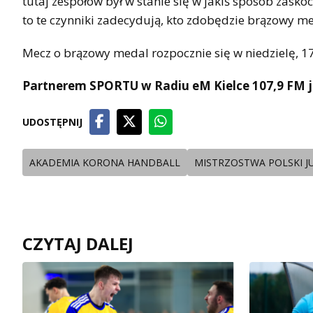
tutaj zespołów był w stanie się w jakiś sposób zask
to te czynniki zadecydują, kto zdobędzie brązowy me
Mecz o brązowy medal rozpocznie się w niedzielę, 1
Partnerem SPORTU w Radiu eM Kielce 107,9 FM j
UDOSTĘPNIJ
AKADEMIA KORONA HANDBALL
MISTRZOSTWA POLSKI 
CZYTAJ DALEJ