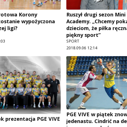
rotowa Korony
Ruszył drugi sezon Mini
zostanie wypożyczona
Academy. „Chcemy pok
ej ligi?
dzieciom, że piłka ręczn
piękny sport”
:03
SPORT
2018.09.06 12:14
PGE VIVE w piątek zno
k prezentacja PGE VIVE
jedenastu. Cindrić na d