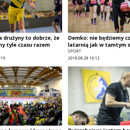
la drużyny to dobrze, że
Demko: nie będziemy c
my tyle czasu razem
latarnią jak w tamtym 
SPORT
:19
2018.08.28 10:12