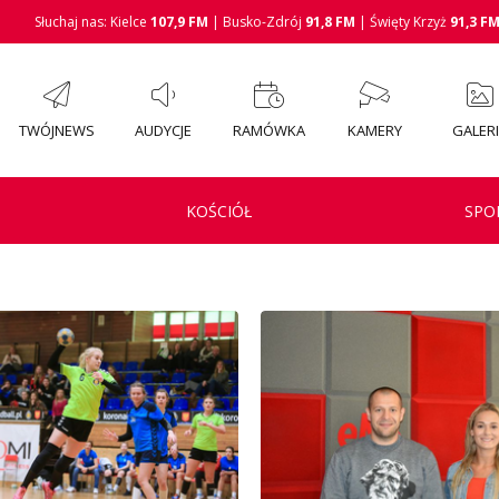
Słuchaj nas: Kielce
107,9 FM
| Busko-Zdrój
91,8 FM
| Święty Krzyż
91,3 F
TWÓJNEWS
AUDYCJE
RAMÓWKA
KAMERY
GALER
KOŚCIÓŁ
SPO