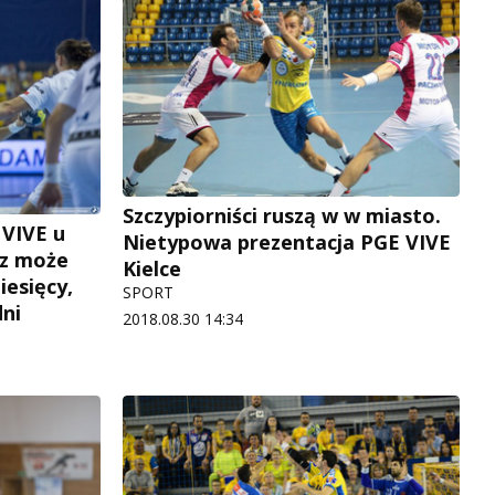
Szczypiorniści ruszą w w miasto.
VIVE u
Nietypowa prezentacja PGE VIVE
cz może
Kielce
iesięcy,
SPORT
dni
2018.08.30 14:34