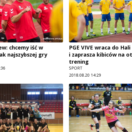
ew: chcemy iść w
PGE VIVE wraca do Hal
jak najszybszej gry
i zaprasza kibiców na o
trening
:36
SPORT
2018.08.20 14:29