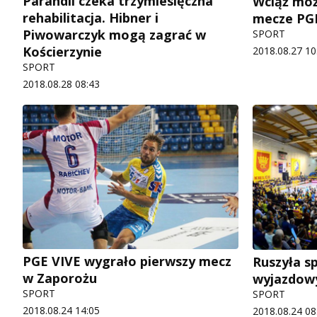
Parandii czeka trzymiesięczna
Wciąż mo
rehabilitacja. Hibner i
mecze PG
Piwowarczyk mogą zagrać w
SPORT
Kościerzynie
2018.08.27 10
SPORT
2018.08.28 08:43
PGE VIVE wygrało pierwszy mecz
Ruszyła s
w Zaporożu
wyjazdow
SPORT
SPORT
2018.08.24 14:05
2018.08.24 08