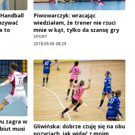
 Handball
Piwowarczyk: wracając
azywać
wiedziałam, że trener nie rzuci
a to
mnie w kąt, tylko da szansę gry
SPORT
2018.09.06 08:29
wu zagra w
Gliwińska: dobrze czuję się na obu
ebiut musi
pozycjach, jak widać z moim