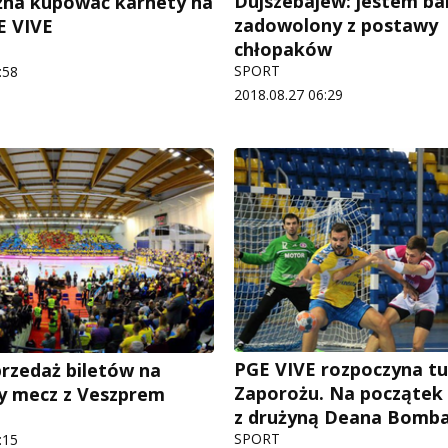
Dujszebajew: jestem ba
żna kupować karnety na
zadowolony z postawy
E VIVE
chłopaków
SPORT
:58
2018.08.27 06:29
PGE VIVE rozpoczyna tu
przedaż biletów na
Zaporożu. Na początek
y mecz z Veszprem
z drużyną Deana Bomb
SPORT
:15