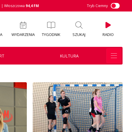
M
| Włoszczowa
94,4 FM
Tryb Ciemny
IA
WYDARZENIA
TYGODNIK
SZUKAJ
RADIO
RT
KULTURA