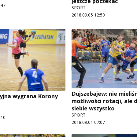
jeszcze poczekać
:47
SPORT
2018.09.05 12:50
Dujszebajew: nie mieli
yjna wygrana Korony
możliwości rotacji, ale 
siebie wszystko
SPORT
:10
2018.09.01 07:07