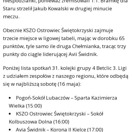
niespodzianki, ponieważ zremisowali 1:1. Bramkę dla
Staru strzelił Jakub Kowalski w drugiej minucie
meczu.
Obecnie KSZO Ostrowiec Świętokrzyski zajmuje
trzecie miejsce w ligowej tabeli, mając w dorobku 65
punktów, tyle samo ile druga Chełmianka, tracąc trzy
punkty do ciągle liderującej Avii Świdnik.
Poniżej lista spotkań 31. kolejki grupy 4 Betclic 3. Ligi
z udziałem zespołów z naszego regionu, które odbędą
się w najbliższą sobotę (16 maja):
Pogoń-Sokół Lubaczów – Sparta Kazimierza
Wielka (15:00)
KSZO Ostrowiec Świętokrzyski – Sokół
Kolbuszowa Dolna (16:00)
Avia Świdnik – Korona II Kielce (17:00)