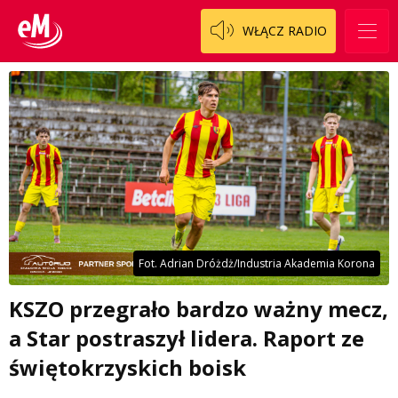
WŁĄCZ RADIO
Fot. Adrian Dróżdż/Industria Akademia Korona
KSZO przegrało bardzo ważny mecz,
a Star postraszył lidera. Raport ze
świętokrzyskich boisk