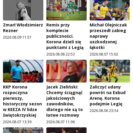
Zmarł Włodzimierz
Remis przy
Michał Olejniczak
Rezner
komplecie
przeszedł zabieg
publiczności.
naprawy
2026.08.09 11:57
Korona dzieli się
uszkodzonej
punktami z Legią
łąkotki
2026.08.08 22:53
2026.08.07 15:02
KKP Korona
Jacek Zieliński:
Zaliczyć udany
rozpoczyna
Chcemy ściągnąć
powrót na Exbud
pierwszy,
jakościowych
Arenę. Korona
historyczny sezon
zawodników,
podejmie Legię
w KEEZA IV lidze
dlatego nie są to
2026.08.06 23:34
świętokrzyskiej
łatwe rozmowy
2026.08.07 13:39
2026.08.07 11:06