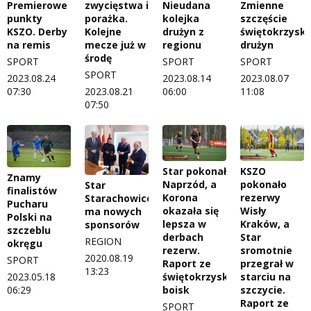
Premierowe
zwycięstwa i
Nieudana
Zmienne
punkty
porażka.
kolejka
szczęście
KSZO. Derby
Kolejne
drużyn z
świętokrzyski
na remis
mecze już w
regionu
drużyn
środę
SPORT
SPORT
SPORT
SPORT
2023.08.24
2023.08.14
2023.08.07
07:30
2023.08.21
06:00
11:08
07:50
Star pokonał
KSZO
Znamy
Naprzód, a
pokonało
Star
finalistów
Korona
rezerwy
Starachowice
Pucharu
okazała się
Wisły
ma nowych
Polski na
lepsza w
Kraków, a
sponsorów
szczeblu
derbach
Star
REGION
okręgu
rezerw.
sromotnie
2020.08.19
SPORT
Raport ze
przegrał w
13:23
świętokrzyskich
starciu na
2023.05.18
boisk
szczycie.
06:29
Raport ze
SPORT