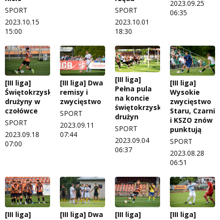
2023.09.25
SPORT
SPORT
06:35
2023.10.15
2023.10.01
15:00
18:30
[III liga]
[III liga]
[III liga] Dwa
[III liga]
Pełna pula
Świętokrzyskie
remisy i
Wysokie
na koncie
drużyny w
zwycięstwo
zwycięstwo
świętokrzyskich
czołówce
Staru, Czarni
SPORT
drużyn
i KSZO znów
SPORT
2023.09.11
SPORT
punktują
2023.09.18
07:44
2023.09.04
SPORT
07:00
06:37
2023.08.28
06:51
[III liga]
[III liga] Dwa
[III liga]
[III liga]