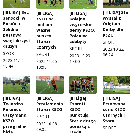
[III LIGA] Bez
[III LIGA] Star
[III LIGA]
[III LIGA]
sensacji w
wygrał z
KSZO na
Kolejne
Połańcu.
Orlętami.
podium.
zwycięskie
Solidna
Derby dla
Ważne
derby KSZO,
postawa
KSZO
punkty
Połaniec
świętokrzyskich
Staru i
zdobyty
SPORT
drużyn
Czarnych
SPORT
2023.10.22
SPORT
SPORT
06:24
2023.10.29
2023.11.12
2023.11.05
17:00
18:44
18:50
[III LIGA]
[III LIGA]
[III Liga]
[III LIGA]
Twierdza
Przełamania
Czarni i
Przerwane
Połaniec
Staru i KSZO
KSZO
serie KSZO,
utrzymana,
punktują,
Czarnych i
SPORT
KSZO
Star z drugą
Staru
2023.10.08
przegrał w
porażką z
SPORT
09:05
hicie
rzędu