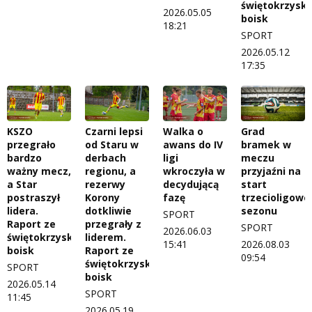
świętokrzyski
2026.05.05
boisk
18:21
SPORT
2026.05.12
17:35
KSZO
Czarni lepsi
Walka o
Grad
przegrało
od Staru w
awans do IV
bramek w
bardzo
derbach
ligi
meczu
ważny mecz,
regionu, a
wkroczyła w
przyjaźni na
a Star
rezerwy
decydującą
start
postraszył
Korony
fazę
trzecioligow
lidera.
dotkliwie
sezonu
SPORT
Raport ze
przegrały z
SPORT
2026.06.03
świętokrzyskich
liderem.
15:41
2026.08.03
boisk
Raport ze
09:54
świętokrzyskich
SPORT
boisk
2026.05.14
SPORT
11:45
2026.05.19