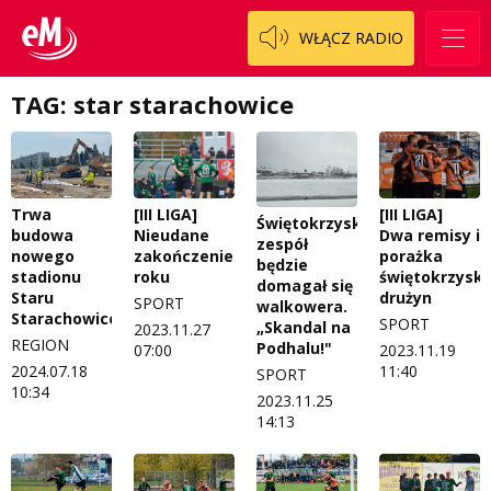
WŁĄCZ RADIO
TAG: star starachowice
Trwa
[III LIGA]
[III LIGA]
Świętokrzyski
budowa
Nieudane
Dwa remisy i
zespół
nowego
zakończenie
porażka
będzie
stadionu
roku
świętokrzyski
domagał się
Staru
drużyn
SPORT
walkowera.
Starachowice
SPORT
„Skandal na
2023.11.27
REGION
Podhalu!"
07:00
2023.11.19
2024.07.18
11:40
SPORT
10:34
2023.11.25
14:13