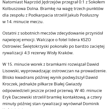
Natomiast Naprzód Jędrzejów przegrał 0:1 z Sokołem
Kolbuszowa Dolna. Bramkę na wagę trzech punktów
dla zespołu z Podkarpacia strzelił Jakub Posłuszny
w 14. minucie meczu.
Ostatni z sobotnich meczów zdecydowanie przyniósł
najwięcej emocji. Walczące o fotel lidera KSZO
Ostrowiec Świętokrzyski pokonało po bardzo zaciętej
rywalizacji 4:3 rezerwy Wisły Kraków.
W 15. minucie worek z bramkami rozwiązał Dawid
Lisowski, wyprowadzając ostrowczan na prowadzenie.
Blisko kwadrans później wynik podwyższył Dawid
Kroczek, jednakże piłkarze Białej Gwiazdy
odpowiedzieli jeszcze przed przerwą. W 40. minucie
Eryk Daczewski strzelił bramkę kontaktową, a cztery
minuty później stan rywalizacji wyrównał Dominik