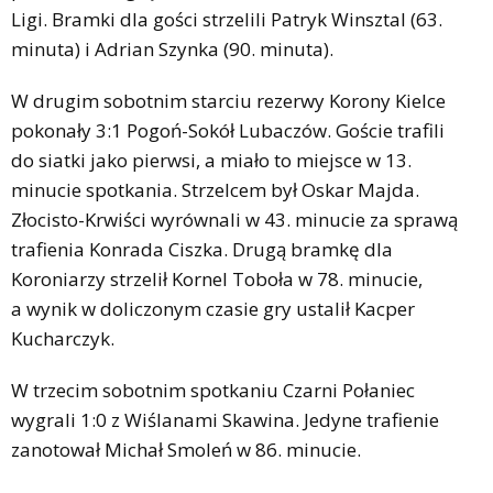
Ligi. Bramki dla gości strzelili Patryk Winsztal (63.
minuta) i Adrian Szynka (90. minuta).
W drugim sobotnim starciu rezerwy Korony Kielce
pokonały 3:1 Pogoń-Sokół Lubaczów. Goście trafili
do siatki jako pierwsi, a miało to miejsce w 13.
minucie spotkania. Strzelcem był Oskar Majda.
Złocisto-Krwiści wyrównali w 43. minucie za sprawą
trafienia Konrada Ciszka. Drugą bramkę dla
Koroniarzy strzelił Kornel Toboła w 78. minucie,
a wynik w doliczonym czasie gry ustalił Kacper
Kucharczyk.
W trzecim sobotnim spotkaniu Czarni Połaniec
wygrali 1:0 z Wiślanami Skawina. Jedyne trafienie
zanotował Michał Smoleń w 86. minucie.