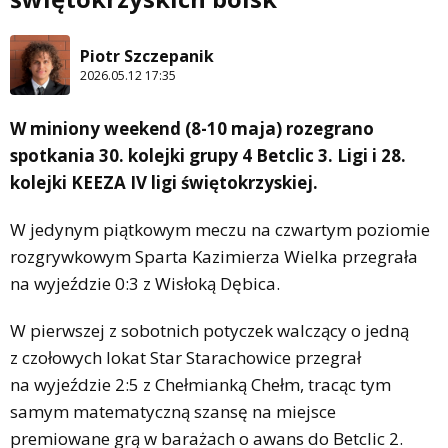
Piotr Szczepanik
2026.05.12 17:35
W miniony weekend (8-10 maja) rozegrano
spotkania 30. kolejki grupy 4 Betclic 3. Ligi i 28.
kolejki KEEZA IV ligi świętokrzyskiej.
W jedynym piątkowym meczu na czwartym poziomie
rozgrywkowym Sparta Kazimierza Wielka przegrała
na wyjeździe 0:3 z Wisłoką Dębica.
W pierwszej z sobotnich potyczek walczący o jedną
z czołowych lokat Star Starachowice przegrał
na wyjeździe 2:5 z Chełmianką Chełm, tracąc tym
samym matematyczną szansę na miejsce
premiowane grą w barażach o awans do Betclic 2.