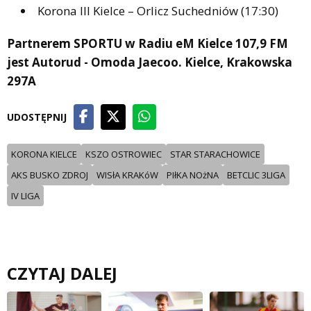
Korona III Kielce – Orlicz Suchedniów (17:30)
Partnerem SPORTU w Radiu eM Kielce 107,9 FM
jest Autorud - Omoda Jaecoo. Kielce, Krakowska
297A
UDOSTĘPNIJ
KORONA KIELCE
KSZO OSTROWIEC
STAR STARACHOWICE
AKS BUSKO ZDROJ
WISłA KRAKóW
PIłKA NOżNA
BETCLIC 3LIGA
IV LIGA
CZYTAJ DALEJ