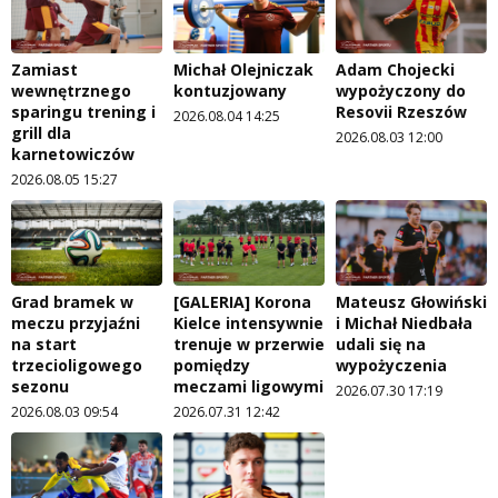
Zamiast
Michał Olejniczak
Adam Chojecki
wewnętrznego
kontuzjowany
wypożyczony do
sparingu trening i
Resovii Rzeszów
2026.08.04 14:25
grill dla
2026.08.03 12:00
karnetowiczów
2026.08.05 15:27
Grad bramek w
[GALERIA] Korona
Mateusz Głowiński
meczu przyjaźni
Kielce intensywnie
i Michał Niedbała
na start
trenuje w przerwie
udali się na
trzecioligowego
pomiędzy
wypożyczenia
sezonu
meczami ligowymi
2026.07.30 17:19
2026.08.03 09:54
2026.07.31 12:42