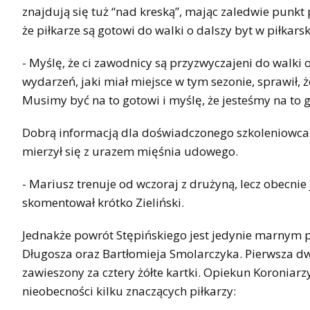
znajdują się tuż “nad kreską”, mając zaledwie punkt 
że piłkarze są gotowi do walki o dalszy byt w piłkarski
- Myślę, że ci zawodnicy są przyzwyczajeni do walki 
wydarzeń, jaki miał miejsce w tym sezonie, sprawił,
Musimy być na to gotowi i myślę, że jesteśmy na to 
Dobrą informacją dla doświadczonego szkoleniowca j
mierzył się z urazem mięśnia udowego.
- Mariusz trenuje od wczoraj z drużyną, lecz obecni
skomentował krótko Zieliński.
Jednakże powrót Stępińskiego jest jedynie marnym p
Długosza oraz Bartłomieja Smolarczyka. Pierwsza dw
zawieszony za cztery żółte kartki. Opiekun Koronia
nieobecności kilku znaczących piłkarzy: