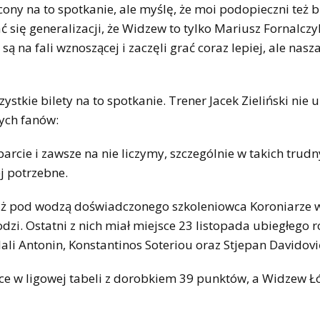
ony na to spotkanie, ale myślę, że moi podopieczni też 
się generalizacji, że Widzew to tylko Mariusz Fornalczyk
ą na fali wznoszącej i zaczęli grać coraz lepiej, ale nasza
tkie bilety na to spotkanie. Trener Jacek Zieliński nie u
nych fanów:
sparcie i zawsze na nie liczymy, szczególnie w takich trud
j potrzebne.
, iż pod wodzą doświadczonego szkoleniowca Koroniarze 
zi. Ostatni z nich miał miejsce 23 listopada ubiegłego r
lali Antonin, Konstantinos Soteriou oraz Stjepan Davidovi
sce w ligowej tabeli z dorobkiem 39 punktów, a Widzew Ł