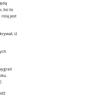
będą
, bo to
 rolą jest
krywał, iż
nych
wygrali
oku.
ć.
ódź