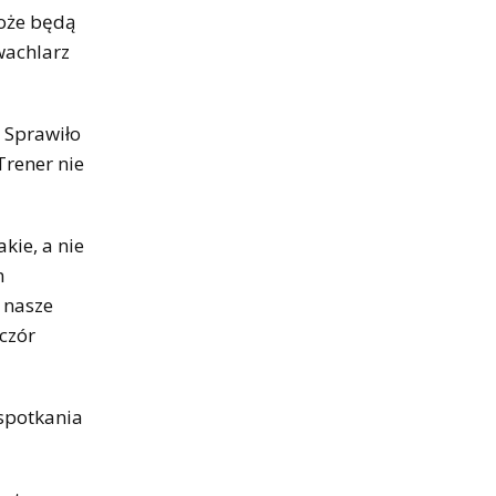
może będą
wachlarz
. Sprawiło
Trener nie
ie, a nie
m
 nasze
eczór
 spotkania