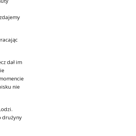
nuty
i zdajemy
wracając
ecz dał im
ie
m momencie
oisku nie
Łodzi.
o drużyny