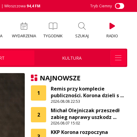
M
| Włoszczowa
94,4 FM
Tryb Ciemny
IA
WYDARZENIA
TYGODNIK
SZUKAJ
RADIO
RT
KULTURA
NAJNOWSZE
Remis przy komplecie
1
publiczności. Korona dzieli s ...
2026.08.08 22:53
Michał Olejniczak przeszedł
2
zabieg naprawy uszkodz ...
2026.08.07 15:02
KKP Korona rozpoczyna
3