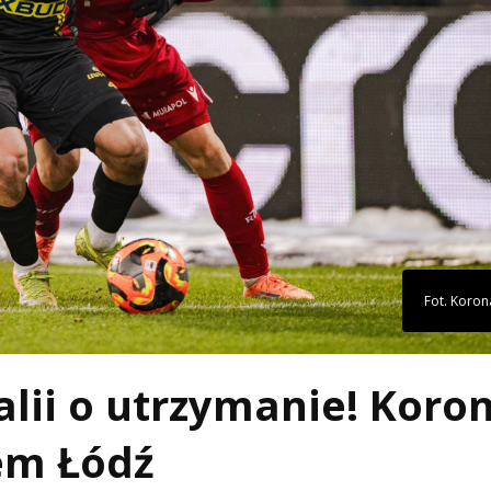
Fot. Koron
alii o utrzymanie! Koro
em Łódź