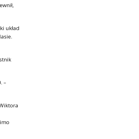
ewnił,
aki układ
asie.
stnik
. –
 Wiktora
mimo