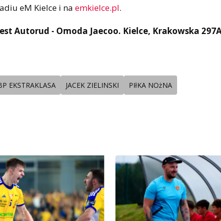
adiu eM Kielce i na
emkielce.pl
.
est Autorud - Omoda Jaecoo. Kielce, Krakowska 297
BP EKSTRAKLASA
JACEK ZIELINSKI
PIłKA NOżNA