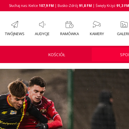
Słuchaj nas: Kielce
107,9 FM
| Busko-Zdrój
91,8 FM
| Święty Krzyż
91,3 F
TWÓJNEWS
AUDYCJE
RAMÓWKA
KAMERY
GALER
KOŚCIÓŁ
SPO