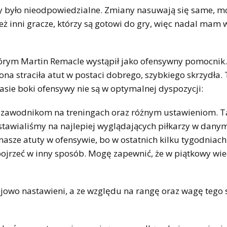
by było nieodpowiedzialne. Zmiany nasuwają się same, 
ż inni gracze, którzy są gotowi do gry, więc nadal mam 
 którym Martin Remacle wystąpił jako ofensywny pomocnik
ona straciła atut w postaci dobrego, szybkiego skrzydła. 
czasie boki ofensywy nie są w optymalnej dyspozycji:
zawodnikom na treningach oraz różnym ustawieniom. Tak
 stawialiśmy na najlepiej wyglądających piłkarzy w dany
asze atuty w ofensywie, bo w ostatnich kilku tygodniach
 spojrzeć w inny sposób. Mogę zapewnić, że w piątkowy wi
bojowo nastawieni, a ze względu na rangę oraz wagę tego