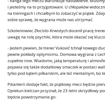
- Ranga tego meczu warunkuje nastawienie. Musimy
i jesteśmy na to przygotowani. U chłopaków widoczne
na treningach i chciałbym to zobaczyć w piątek. Zdaj
sobie sprawę, że wygrana może nas utrzymać.
Szkoleniowiec Złocisto-Krwistych docenił pracę tre
uwagę na rolę psychiki, która może okazać się klucz
- Jestem pewien, że trener Vuković tchnął nowego du
pewne pokłady optymizmu. Domowa wygrana z Lechią 
zupełnie inne. Wiadomo, jaką temperaturę i atmos
pojawia się także dodatkowy smaczek w postaci walki
tylko pod kątem piłkarskim, ale też mentalnym, bo 
Pikanterii dodaje fakt, że piątkowy mecz będzie pie
Opiekun kielczan przyznał, że 23-letni skrzydłowy po
będzie powstrzymanie go: