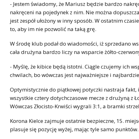
- Jestem świadomy, że Mariusz będzie bardzo nakręc
nakręceni na pojedynek z nim. Nie można dopuszczać 
jest zespół ułożony w inny sposób. W ostatnim czasie s
to, aby im nie pozwolić na taką grę.
W środę klub podał do wiadomości, iż sprzedano wszys
cała drużyna bardzo liczy na wsparcie żółto-czerwo
- Myślę, że kibice będą istotni. Ciągle czujemy ich w
chwilach, bo wówczas jest najważniejsze i najbardzie
Optymistycznie do piątkowej potyczki nastraja fakt
wszystkie cztery dotychczasowe mecze z drużyną z Łod
Wówczas Złocisto-Krwiści wygrali 3:1, a bramki strze
Korona Kielce zajmuje ostatnie bezpieczne, 15. miej
plasuje się pozycję wyżej, mając tyle samo punktów.