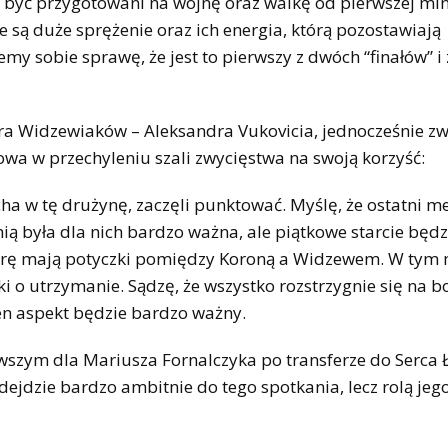
 być przygotowani na wojnę oraz walkę od pierwszej mi
 są duże sprężenie oraz ich energia, którą pozostawiają
emy sobie sprawę, że jest to pierwszy z dwóch “finałów” 
nera Widzewiaków – Aleksandra Vukovicia, jednocześnie z
owa w przechyleniu szali zwycięstwa na swoją korzyść:
cha w tę drużynę, zaczęli punktować. Myślę, że ostatni m
była dla nich bardzo ważna, ale piątkowe starcie będz
ferę mają potyczki pomiędzy Koroną a Widzewem. W ty
 o utrzymanie. Sądzę, że wszystko rozstrzygnie się na b
ten aspekt będzie bardzo ważny.
rwszym dla Mariusza Fornalczyka po transferze do Serca 
dejdzie bardzo ambitnie do tego spotkania, lecz rolą jeg