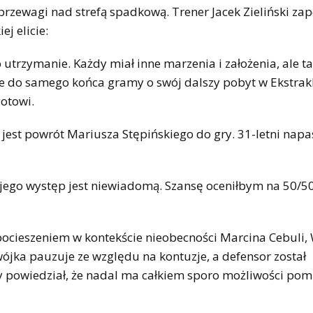
przewagi nad strefą spadkową. Trener Jacek Zieliński zap
ej elicie:
o utrzymanie. Każdy miał inne marzenia i założenia, ale t
 że do samego końca gramy o swój dalszy pobyt w Ekstrakl
gotowi.
est powrót Mariusza Stępińskiego do gry. 31-letni napa
e jego występ jest niewiadomą. Szansę oceniłbym na 50/50
ocieszeniem w kontekście nieobecności Marcina Cebuli,
ójka pauzuje ze względu na kontuzje, a defensor został
rzy powiedział, że nadal ma całkiem sporo możliwości po