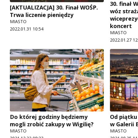
30. finał
[AKTUALIZACJA] 30. Finał WOŚP.
wóz straża
Trwa liczenie pieniędzy
wiceprezy
MIASTO
koncert
2022.01.31 10:54
MIASTO
2022.01.27 12
Do której godziny będziemy
Od piątku
mogli zrobić zakupy w Wigilię?
w Galerii 
MIASTO
MIASTO