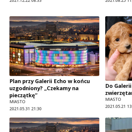
2021.12.22 08:33
2021.08.25 11
Plan przy Galerii Echo w końcu
Do Galeri
uzgodniony? „Czekamy na
zwierzęta
pieczątkę”
MIASTO
MIASTO
2021.05.21 13
2021.05.31 21:30