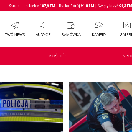
Słuchaj nas: Kielce
107,9 FM
| Busko-Zdrój
91,8 FM
| Święty Krzyż
91,3 F
TWÓJNEWS
AUDYCJE
RAMÓWKA
KAMERY
GALER
KOŚCIÓŁ
SPO