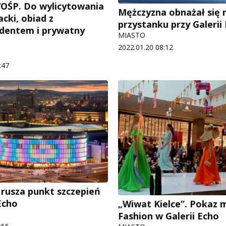
 WOŚP. Do wylicytowania
Mężczyzna obnażał się 
cki, obiad z
przystanku przy Galerii
dentem i prywatny
MIASTO
2022.01.20 08:12
:47
 rusza punkt szczepień
Echo
„Wiwat Kielce”. Pokaz 
Fashion w Galerii Echo