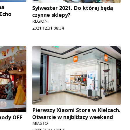
na
Sylwester 2021. Do której będą
 Echo
czynne sklepy?
REGION
2021.12.31 08:34
Pierwszy Xiaomi Store w Kielcach.
Otwarcie w najbliższy weekend
mody OFF
MIASTO