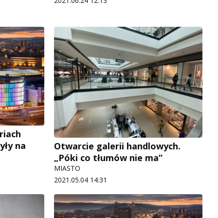
2021.06.24 12:13
riach
yły na
Otwarcie galerii handlowych.
„Póki co tłumów nie ma”
MIASTO
2021.05.04 14:31