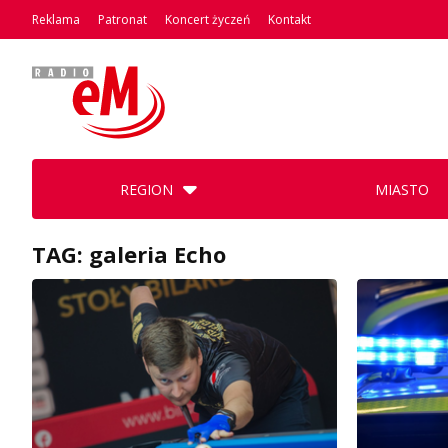
Reklama
Patronat
Koncert życzeń
Kontakt
REGION
MIASTO
TAG: galeria Echo