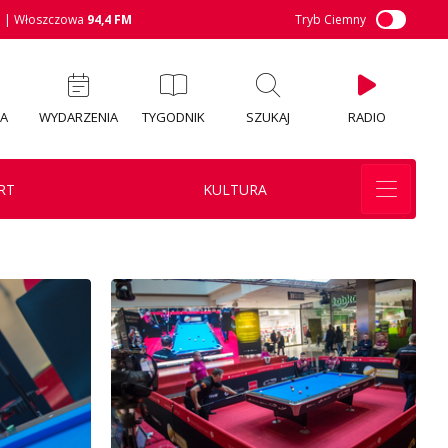
M
| Włoszczowa
94,4 FM
Tryb Ciemny
IA
WYDARZENIA
TYGODNIK
SZUKAJ
RADIO
RT
KULTURA