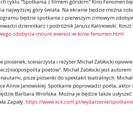
ach cyklu "Spotkania z filmem górskim" Kino Fenomen bę
a najwyższej góry świata. Na ekranie będzie można zoba
rogramu będzie spotkanie z pierwszym zimowym zdoby
adzi dziennikarz i podróżnik Janusz Kalinowski. Koszt 
imowego-zdobycia-mount-everest-w-kinie-fenomen.html
ów piosenek, scenarzysta i reżyser Michał Zabłocki opowie
ecz(nie)pospolita poetów”. Michał Zabłocki jest autorem
rnautami, pisze piosenki do spektakli teatralnych. Michał
ce Alinie Janowskiej. Spotkanie poprowadzi poeta, aktor i
będzie Barbara Wrońska. Można je będzie także usłyszeć 
ała Zapały.
https://www.kck.com.pl/wydarzenie/spotkanie