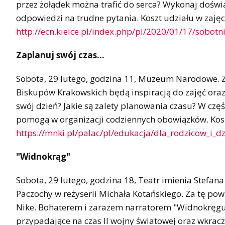
przez żołądek można trafić do serca? Wykonaj dośw
odpowiedzi na trudne pytania. Koszt udziału w zajęc
http://ecn.kielce.pl/index.php/pl/2020/01/17/sobotn
Zaplanuj swój czas…
Sobota, 29 lutego, godzina 11, Muzeum Narodowe. Z
Biskupów Krakowskich będą inspiracją do zajęć oraz
swój dzień? Jakie są zalety planowania czasu? W czę
pomogą w organizacji codziennych obowiązków. Koszt
https://mnki.pl/palac/pl/edukacja/dla_rodzicow_i_dz
"Widnokrąg"
Sobota, 29 lutego, godzina 18, Teatr imienia Stefa
Paczochy w reżyserii Michała Kotańskiego. Za tę p
Nike. Bohaterem i zarazem narratorem "Widnokręgu" 
przypadające na czas II wojny światowej oraz wkracza