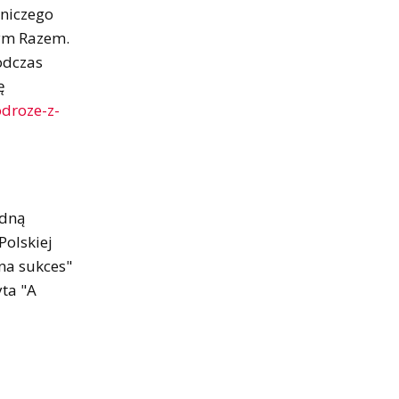
żniczego
Tym Razem.
Podczas
ę
odroze-z-
edną
Polskiej
 na sukces"
yta "A