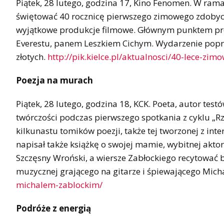
Piątek, 28 lutego, godzina 17, Kino Fenomen. W ram
świętować 40 rocznicę pierwszego zimowego zdobyci
wyjątkowe produkcje filmowe. Głównym punktem p
Everestu, panem Leszkiem Cichym. Wydarzenie poprow
złotych.
http://pik.kielce.pl/aktualnosci/40-lece-z
Poezja na murach
Piątek, 28 lutego, godzina 18, KCK. Poeta, autor test
twórczości podczas pierwszego spotkania z cyklu „Rz
kilkunastu tomików poezji, także tej tworzonej z inte
napisał także książkę o swojej mamie, wybitnej aktor
Szczęsny Wroński, a wiersze Zabłockiego recytować 
muzycznej grającego na gitarze i śpiewającego Mich
michalem-zablockim/
Podróże z energią