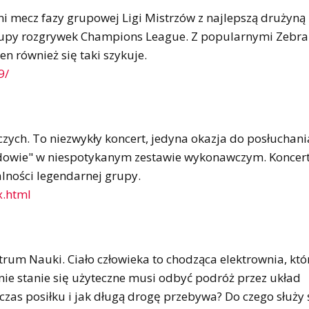
ni mecz fazy grupowej Ligi Mistrzów z najlepszą drużyną
j grupy rozgrywek Champions League. Z popularnymi Zebr
n również się taki szykuje.
9/
zych. To niezwykły koncert, jedyna okazja do posłuchani
aldowie" w niespotykanym zestawie wykonawczym. Koncer
alności legendarnej grupy.
x.html
trum Nauki. Ciało człowieka to chodząca elektrownia, któ
ie stanie się użyteczne musi odbyć podróż przez układ
zas posiłku i jak długą drogę przebywa? Do czego służy ś