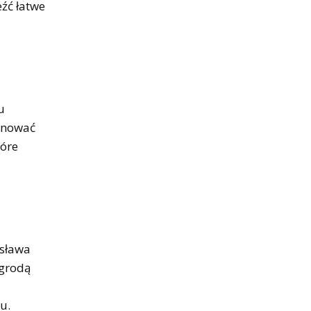
źć łatwe
u
lanować
tóre
osława
agrodą
u.