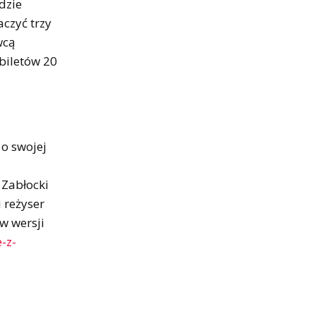
dzie
czyć trzy
wcą
biletów 20
 o swojej
 Zabłocki
 reżyser
w wersji
-z-