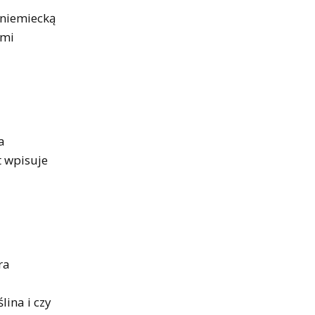
 niemiecką
ami
a
t wpisuje
ra
lina i czy