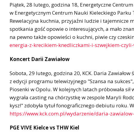
Piątek, 28 lutego, godzina 18, Energetyczne Centr
w Energetycznym Centrum Nauki Kieleckiego Parku T
Rewelacyjna kuchnia, przyjaźni ludzie i tajemnicze mi
spotkania gość opowie o interesujących, a mało znan
na pewno także opowieści o kuchni, piwie czy czeski
energia-z-krecikiem-knedliczkami-i-szwejkiem-czyl
Koncert Darii Zawiałow
Sobota, 29 lutego, godzina 20, KCK. Daria Zawiałow 
z edycji programu telewizyjnego "Szansa na sukces"
Piosenki w Opolu. W kolejnych latach próbowała sił 
wygrała casting na chórzystkę w zespole Maryli Rodow
kysz!" zdobyła tytuł fonograficznego debiutu roku. 
https://www.kck.com.pl/wydarzenie/daria-zawialow-h
PGE VIVE Kielce vs THW Kiel