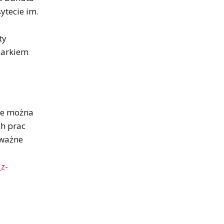
ytecie im.
ty
Markiem
zie można
h prac
 ważne
z-