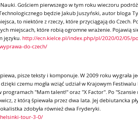
um Nauki. Gościem pierwszego w tym roku wieczoru podró
echnologicznego będzie Jakub Juszyński, autor bloga 
ejsca, to niektóre z rzeczy, które przyciągają do Czech. 
ych miejscach, które robią ogromne wrażenie. Pojawią si
m języku.
http://ecn.kielce.pl/index.php/pl/2020/02/05/p
i-wyprawa-do-czech/
śpiewa, pisze teksty i komponuje. W 2009 roku wygrała j
, dzięki czemu mogła wziąć udział w Krajowym Festiwalu 
w programach "Mam talent!" oraz "X Factor". Po "Szansie
icz, z którą śpiewała przez dwa lata. Jej debiutancka pł
Wokalistka zdobyła również dwa Fryderyki.
elsinki-tour-3-0/