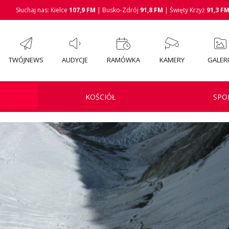
Słuchaj nas: Kielce
107,9 FM
| Busko-Zdrój
91,8 FM
| Święty Krzyż
91,3 F
TWÓJNEWS
AUDYCJE
RAMÓWKA
KAMERY
GALER
KOŚCIÓŁ
SPO