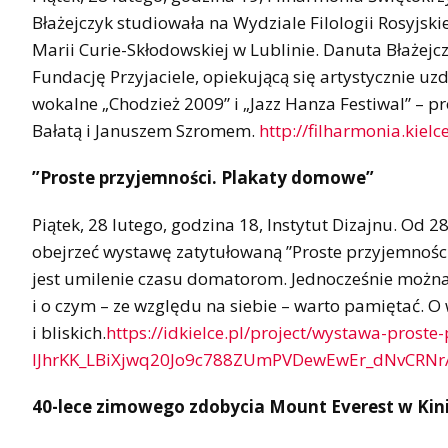
Błażejczyk studiowała na Wydziale Filologii Rosyjski
Marii Curie-Skłodowskiej w Lublinie. Danuta Błażej
Fundację Przyjaciele, opiekującą się artystycznie 
wokalne „Chodzież 2009” i „Jazz Hanza Festiwal” – 
Bałatą i Januszem Szromem.
http://filharmonia.kiel
”Proste przyjemności. Plakaty domowe”
Piątek, 28 lutego, godzina 18, Instytut Dizajnu. Od 
obejrzeć wystawę zatytułowaną ”Proste przyjemnoś
jest umilenie czasu domatorom. Jednocześnie można
i o czym – ze względu na siebie – warto pamiętać. O
i bliskich.
https://idkielce.pl/project/wystawa-pros
lJhrKK_LBiXjwq20Jo9c788ZUmPVDewEwEr_dNvCRNr
40-lece zimowego zdobycia Mount Everest w Ki