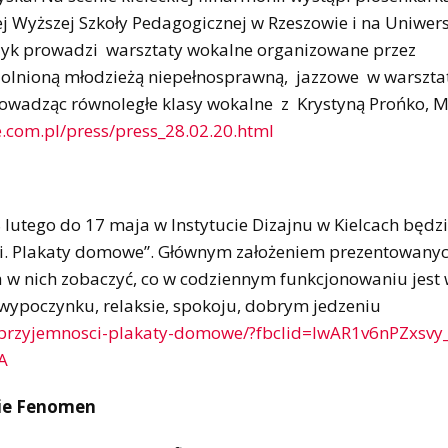
ej Wyższej Szkoły Pedagogicznej w Rzeszowie i na Uniwers
czyk prowadzi warsztaty wokalne organizowane przez
uzdolnioną młodzieżą niepełnosprawną, jazzowe w warszta
prowadząc równoległe klasy wokalne z Krystyną Prońko, 
ce.com.pl/press/press_28.02.20.html
28 lutego do 17 maja w Instytucie Dizajnu w Kielcach będ
ci. Plakaty domowe”. Głównym założeniem prezentowanyc
 w nich zobaczyć, co w codziennym funkcjonowaniu jest
 wypoczynku, relaksie, spokoju, dobrym jedzeniu
te-przyjemnosci-plakaty-domowe/?fbclid=IwAR1v6nPZxsvy_
A
nie Fenomen