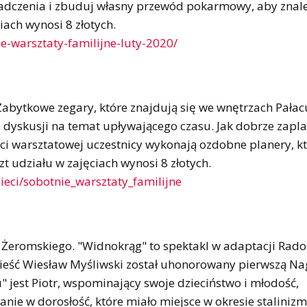
iadczenia i zbuduj własny przewód pokarmowy, aby znale
iach wynosi 8 złotych.
ie-warsztaty-familijne-luty-2020/
abytkowe zegary, które znajdują się we wnętrzach Pałac
 dyskusji na temat upływającego czasu. Jak dobrze zap
ści warsztatowej uczestnicy wykonają ozdobne planery, k
 udziału w zajęciach wynosi 8 złotych.
ieci/sobotnie_warsztaty_familijne
na Żeromskiego. "Widnokrąg" to spektakl w adaptacji Rad
owieść Wiesław Myśliwski został uhonorowany pierwszą N
jest Piotr, wspominający swoje dzieciństwo i młodość,
nie w dorosłość, które miało miejsce w okresie stalinizm