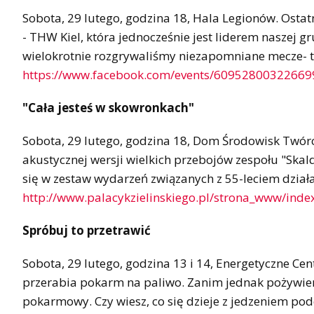
Sobota, 29 lutego, godzina 18, Hala Legionów. Ostat
- THW Kiel, która jednocześnie jest liderem nasze
wielokrotnie rozgrywaliśmy niezapomniane mecze- te
https://www.facebook.com/events/60952800322669
"Cała jesteś w skowronkach"
Sobota, 29 lutego, godzina 18, Dom Środowisk Twórc
akustycznej wersji wielkich przebojów zespołu "Sk
się w zestaw wydarzeń związanych z 55-leciem dział
http://www.palacykzielinskiego.pl/strona_www/inde
Spróbuj to przetrawić
Sobota, 29 lutego, godzina 13 i 14, Energetyczne Cen
przerabia pokarm na paliwo. Zanim jednak pożywien
pokarmowy. Czy wiesz, co się dzieje z jedzeniem podc