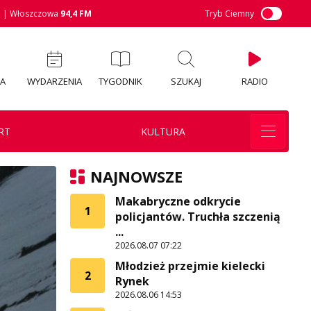
M
| Włoszczowa
94,4 FM
Tryb Ciemny
IA
WYDARZENIA
TYGODNIK
SZUKAJ
RADIO
RT
KULTURA
NAJNOWSZE
Makabryczne odkrycie
1
policjantów. Truchła szczenią
...
2026.08.07 07:22
Młodzież przejmie kielecki
2
Rynek
2026.08.06 14:53