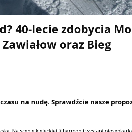
d? 40-lecie zdobycia M
i Zawiałow oraz Bieg
 czasu na nudę. Sprawdźcie nasze propoz
yska. Na scenie kieleckiej filharmonii wystąpi piosenkar