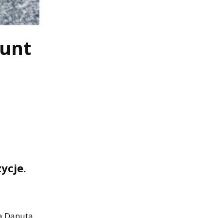
ount
ycje.
ka Danuta