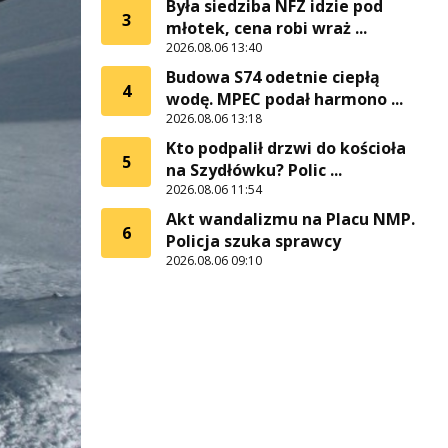
Była siedziba NFZ idzie pod
3
młotek, cena robi wraż ...
2026.08.06 13:40
Budowa S74 odetnie ciepłą
4
wodę. MPEC podał harmono ...
2026.08.06 13:18
Kto podpalił drzwi do kościoła
5
na Szydłówku? Polic ...
2026.08.06 11:54
Akt wandalizmu na Placu NMP.
6
Policja szuka sprawcy
2026.08.06 09:10