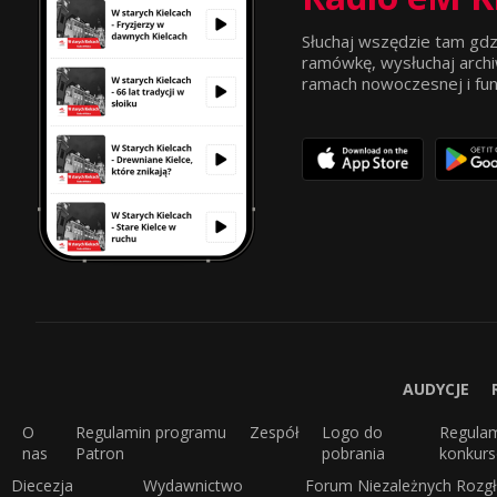
Słuchaj wszędzie tam gdz
ramówkę, wysłuchaj archi
ramach nowoczesnej i funkc
AUDYCJE
O
Regulamin programu
Zespół
Logo do
Regula
nas
Patron
pobrania
konkur
Diecezja
Wydawnictwo
Forum Niezależnych Rozgł