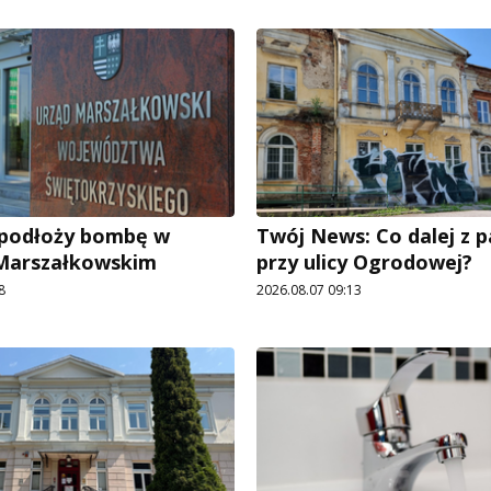
e podłoży bombę w
Twój News: Co dalej z 
 Marszałkowskim
przy ulicy Ogrodowej?
8
2026.08.07 09:13