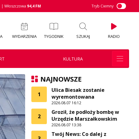
M
| Włoszczowa
94,4 FM
Tryb Ciemny
IA
WYDARZENIA
TYGODNIK
SZUKAJ
RADIO
RT
KULTURA
NAJNOWSZE
Ulica Biesak zostanie
1
wyremontowana
2026.08.07 16:12
Groził, że podłoży bombę w
2
Urzędzie Marszałkowskim
2026.08.07 13:38
Twój News: Co dalej z
3