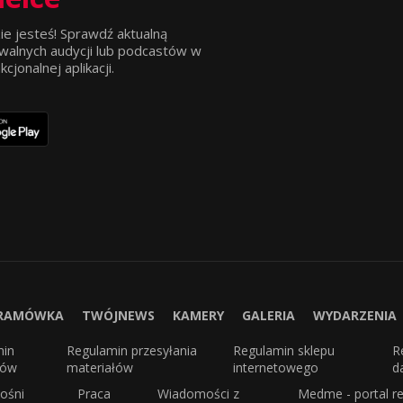
ie jesteś! Sprawdź aktualną
walnych audycji lub podcastów w
jonalnej aplikacji.
RAMÓWKA
TWÓJNEWS
KAMERY
GALERIA
WYDARZENIA
min
Regulamin przesyłania
Regulamin sklepu
R
sów
materiałów
internetowego
d
ośni
Praca
Wiadomości z
Medme - portal re