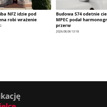
iba NFZ idzie pod
Budowa S74 odetnie cie
ena robi wrażenie
MPEC podał harmonog
przerw
0
2026.08.06 13:18
ikację
ielce