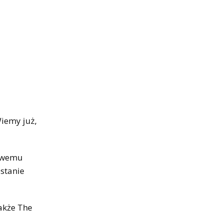
Wiemy już,
nowemu
ostanie
także The