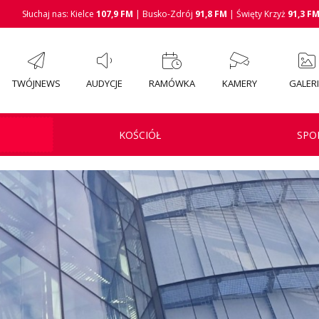
Słuchaj nas: Kielce
107,9 FM
| Busko-Zdrój
91,8 FM
| Święty Krzyż
91,3 F
TWÓJNEWS
AUDYCJE
RAMÓWKA
KAMERY
GALER
KOŚCIÓŁ
SPO