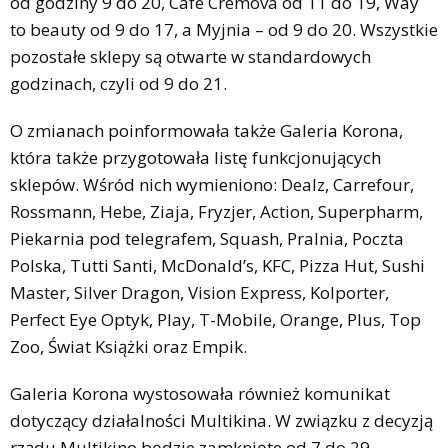
od godziny 9 do 20, Cafe Cremova od 11 do 19, Way
to beauty od 9 do 17, a Myjnia – od 9 do 20. Wszystkie
pozostałe sklepy są otwarte w standardowych
godzinach, czyli od 9 do 21.
O zmianach poinformowała także Galeria Korona,
która także przygotowała listę funkcjonujących
sklepów. Wśród nich wymieniono: Dealz, Carrefour,
Rossmann, Hebe, Ziaja, Fryzjer, Action, Superpharm,
Piekarnia pod telegrafem, Squash, Pralnia, Poczta
Polska, Tutti Santi, McDonald’s, KFC, Pizza Hut, Sushi
Master, Silver Dragon, Vision Express, Kolporter,
Perfect Eye Optyk, Play, T-Mobile, Orange, Plus, Top
Zoo, Świat Książki oraz Empik.
Galeria Korona wystosowała również komunikat
dotyczący działalności Multikina. W związku z decyzją
rządu Multikino będzie zamknięte od 7 do 29