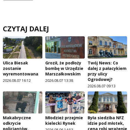
CZYTAJ DALEJ
Ulica Biesak
Groził, że podłoży
Twój News: Co
zostanie
bombę w Urzędzie
dalej z pałacykiem
wyremontowana
Marszałkowskim
przy ulicy
Ogrodowej?
2026.08.07 16:12
2026.08.07 13:38
2026.08.07 09:13
Makabryczne
Młodzież przejmie
Była siedziba NFZ
odkrycie
kielecki Rynek
idzie pod młotek,
policjantów.
cena robi wrażenie
2026.08.06 14:53