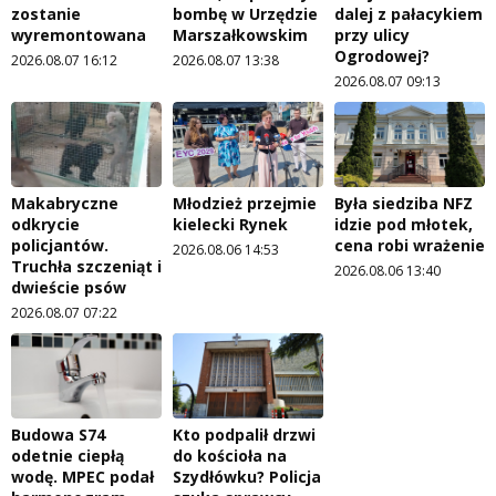
zostanie
bombę w Urzędzie
dalej z pałacykiem
wyremontowana
Marszałkowskim
przy ulicy
Ogrodowej?
2026.08.07 16:12
2026.08.07 13:38
2026.08.07 09:13
Makabryczne
Młodzież przejmie
Była siedziba NFZ
odkrycie
kielecki Rynek
idzie pod młotek,
policjantów.
cena robi wrażenie
2026.08.06 14:53
Truchła szczeniąt i
2026.08.06 13:40
dwieście psów
2026.08.07 07:22
Budowa S74
Kto podpalił drzwi
odetnie ciepłą
do kościoła na
wodę. MPEC podał
Szydłówku? Policja