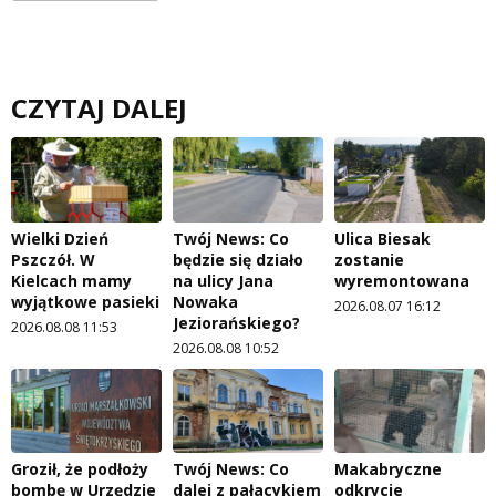
CZYTAJ DALEJ
Wielki Dzień
Twój News: Co
Ulica Biesak
Pszczół. W
będzie się działo
zostanie
Kielcach mamy
na ulicy Jana
wyremontowana
wyjątkowe pasieki
Nowaka
2026.08.07 16:12
Jeziorańskiego?
2026.08.08 11:53
2026.08.08 10:52
Groził, że podłoży
Twój News: Co
Makabryczne
bombę w Urzędzie
dalej z pałacykiem
odkrycie