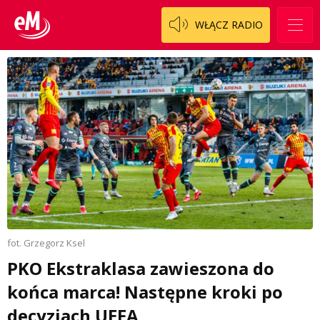
WŁĄCZ RADIO
fot. Grzegorz Ksel
PKO Ekstraklasa zawieszona do
końca marca! Następne kroki po
decyzjach UEFA