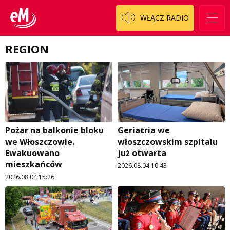
Staszowski
Cały ten sport
Koncert życzeń
WŁĄCZ RADIO
Włoszczowski
Dzieciaki Cudaki
Kontakt
REGION
Fascynująca nauka
O nas
Historia na fali
Regulamin programu Patron
Modna kultura
Zespół
OdNowa
Logo do pobrania
Pacjent, którego nie zapomnę
Pożar na balkonie bloku
Geriatria we
we Włoszczowie.
włoszczowskim szpitalu
Regulamin konkursów
Pasjonaci
Ewakuowano
już otwarta
mieszkańców
2026.08.04 10:43
Regulamin przesyłania materiałów
Piąta strona świata
2026.08.04 15:26
Regulamin sklepu internetowego
Prawdę mówiąc
Regulamin darowizn
Słowo Dnia