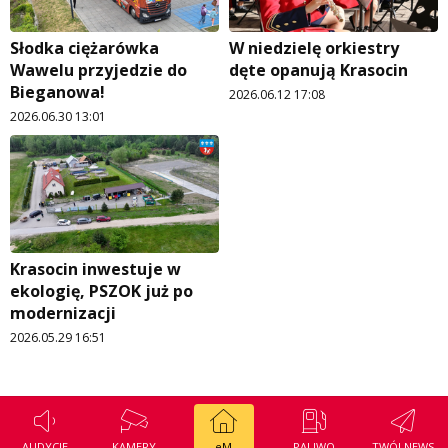
Regulamin konkursu Zwierzak naszej klasy
Tak wierzę
Polityka prywatności
Weekend z blondynką
Słodka ciężarówka
W niedzielę orkiestry
Wawelu przyjedzie do
dęte opanują Krasocin
W starych Kielcach
Bieganowa!
ZNAJDZIESZ NAS TAKŻE NA
2026.06.12 17:08
2026.06.30 13:01
Wszystko w temacie
Krasocin inwestuje w
ekologię, PSZOK już po
modernizacji
2026.05.29 16:51
AUDYCJE
KAMERY
eM
PALIWO
TWÓJ NEWS