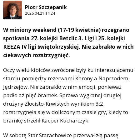
Piotr Szczepanik
2026.04.21 14:24
W miniony weekend (17-19 kwietnia) rozegrano
spotkania 27. kolejki Betclic 3. Ligi i 25. kolejki
KEEZA IV ligi świętokrzyskiej. Nie zabrakło w nich
ciekawych rozstrzygnięć.
Oczy wielu kibiców zwrócone były ku interesującemu
starciu pomiędzy rezerwami Korony a Naprzodem
Jędrzejów. Nie zabrakło w nim emocji, ponieważ
padło aż pięć bramek. Sprawa wygranej drugiej
drużyny Złocisto-Krwistych wynikiem 3:2
rozstrzygnęła się w doliczonym czasie gry, kiedy to
bramkę strzelił Kacper Kucharczyk.
W sobotę Star Starachowice przerwał złą passę