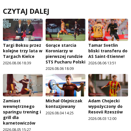
CZYTAJ DALEJ
Targi Boksu przez
Gorące starcia
Tamar Svetlin
kolejne trzy lata w
Koroniarzy w
bliski transferu do
Targach Kielce
pierwszej rundzie
AS Saint-Etienne!
STS Pucharu Polski
2026.08.06 18:39
2026.08.06 13:51
2026.08.06 18:09
Zamiast
Michał Olejniczak
Adam Chojecki
wewnętrznego
kontuzjowany
wypożyczony do
sparingu trening i
Resovii Rzeszów
2026.08.04 14:25
grill dla
2026.08.03 12:00
karnetowiczów
2026.08.05 15:27