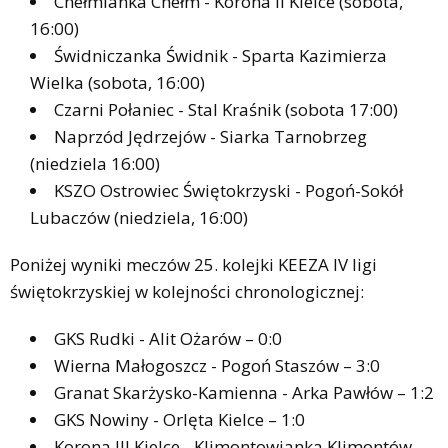
Chełmianka Chełm - Korona II Kielce (sobota,
16:00)
Świdniczanka Świdnik - Sparta Kazimierza
Wielka (sobota, 16:00)
Czarni Połaniec - Stal Kraśnik (sobota 17:00)
Naprzód Jędrzejów - Siarka Tarnobrzeg
(niedziela 16:00)
KSZO Ostrowiec Świętokrzyski - Pogoń-Sokół
Lubaczów (niedziela, 16:00)
Poniżej wyniki meczów 25. kolejki KEEZA IV ligi
świętokrzyskiej w kolejności chronologicznej:
GKS Rudki - Alit Ożarów – 0:0
Wierna Małogoszcz - Pogoń Staszów – 3:0
Granat Skarżysko-Kamienna - Arka Pawłów – 1:2
GKS Nowiny - Orlęta Kielce – 1:0
Korona III Kielce - Klimontowianka Klimontów –