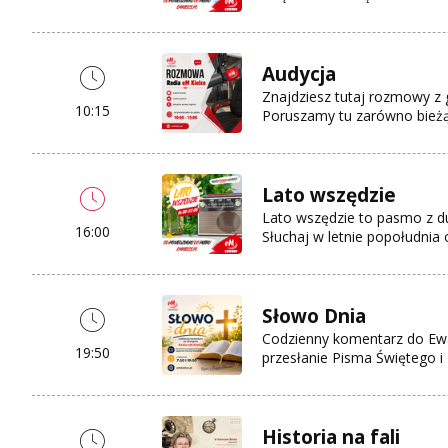
Audycja
Znajdziesz tutaj rozmowy z g
10:15
Poruszamy tu zarówno bieżące
Lato wszędzie
Lato wszędzie to pasmo z d
16:00
Słuchaj w letnie popołudnia
Słowo Dnia
Codzienny komentarz do Ewan
19:50
przesłanie Pisma Świętego i 
Historia na fali