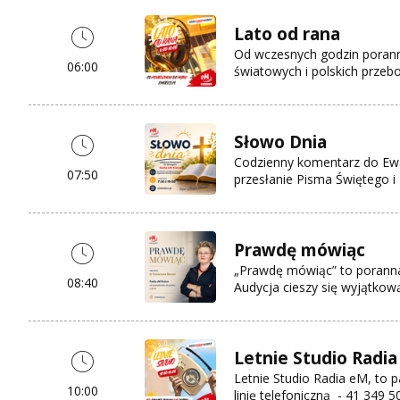
Lato od rana
Od wczesnych godzin porann
06:00
światowych i polskich przeb
Słowo Dnia
Codzienny komentarz do Ewan
07:50
przesłanie Pisma Świętego i 
Prawdę mówiąc
„Prawdę mówiąc” to poranna
08:40
Audycja cieszy się wyjątkową
Letnie Studio Radi
Letnie Studio Radia eM, to
10:00
linię telefoniczną - 41 349 