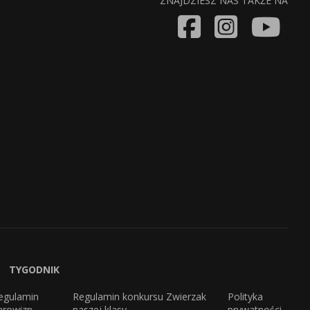
ZNAJDZIESZ NAS TAKŻE NA
TYGODNIK
egulamin
Regulamin konkursu Zwierzak
Polityka
arowizn
naszej klasy
prywatności