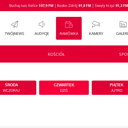
Słuchaj nas: Kielce
107,9 FM
| Busko-Zdrój
91,8 FM
| Święty Krzyż
91,3 F
TWÓJNEWS
AUDYCJE
RAMÓWKA
KAMERY
GALER
KOŚCIÓŁ
SPO
ŚRODA
CZWARTEK
PIĄTEK
WCZORAJ
DZIŚ
JUTRO