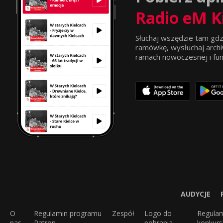
Radio eM K
Słuchaj wszędzie tam gdz
ramówkę, wysłuchaj archi
ramach nowoczesnej i funkc
AUDYCJE
O
Regulamin programu
Zespół
Logo do
Regula
nas
Patron
pobrania
konkur