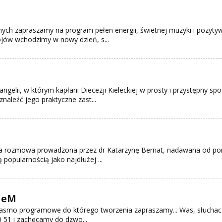
ych zapraszamy na program pełen energii, świetnej muzyki i pozytyw
ojów wchodzimy w nowy dzień, s...
gelii, w którym kapłani Diecezji Kieleckiej w prosty i przystępny
znaleźć jego praktyczne zast...
 rozmowa prowadzona przez dr Katarzynę Bernat, nadawana od ponie
 popularnością jako najdłużej ...
a eM
 pasmo programowe do którego tworzenia zapraszamy... Was, słuchac
50 51 i zachęcamy do dzwo...