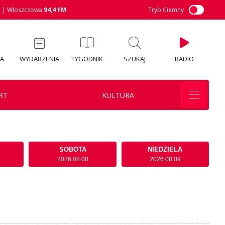
M
| Włoszczowa
94,4 FM
Tryb Ciemny
IA
WYDARZENIA
TYGODNIK
SZUKAJ
RADIO
RT
KULTURA
SOBOTA
NIEDZIELA
2026.08.08
2026.08.09