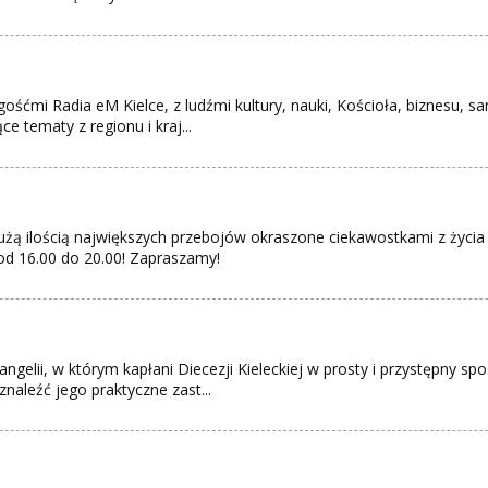
ośćmi Radia eM Kielce, z ludźmi kultury, nauki, Kościoła, biznesu, s
 tematy z regionu i kraj...
użą ilością największych przebojów okraszone ciekawostkami z życi
 od 16.00 do 20.00! Zapraszamy!
gelii, w którym kapłani Diecezji Kieleckiej w prosty i przystępny
znaleźć jego praktyczne zast...