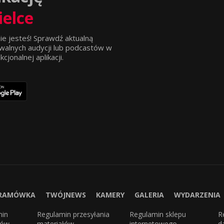
ielce
ie jesteś! Sprawdź aktualną
walnych audycji lub podcastów w
jonalnej aplikacji.
RAMÓWKA
TWÓJNEWS
KAMERY
GALERIA
WYDARZENIA
min
Regulamin przesyłania
Regulamin sklepu
R
sów
materiałów
internetowego
d