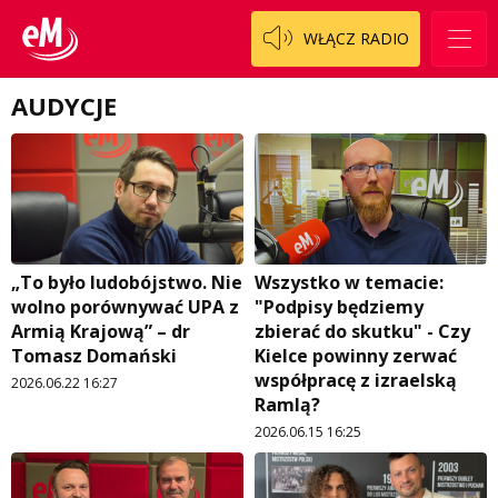
WŁĄCZ RADIO
AUDYCJE
„To było ludobójstwo. Nie
Wszystko w temacie:
wolno porównywać UPA z
"Podpisy będziemy
Armią Krajową” – dr
zbierać do skutku" - Czy
Tomasz Domański
Kielce powinny zerwać
współpracę z izraelską
2026.06.22 16:27
Ramlą?
2026.06.15 16:25