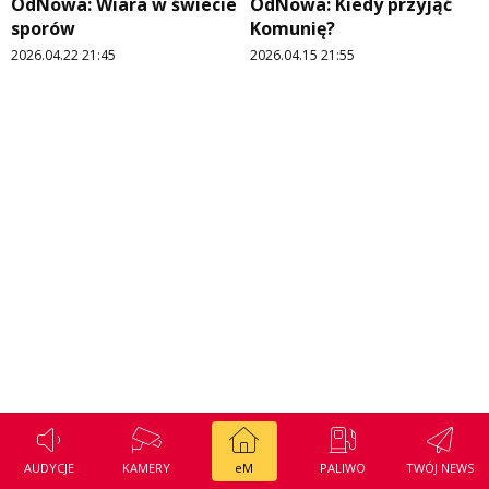
OdNowa: Wiara w świecie
OdNowa: Kiedy przyjąć
Regulamin konkursu Zwierzak naszej klasy
Tak wierzę
sporów
Komunię?
2026.04.22 21:45
2026.04.15 21:55
Polityka prywatności
Weekend z blondynką
W starych Kielcach
ZNAJDZIESZ NAS TAKŻE NA
Wszystko w temacie
AUDYCJE
KAMERY
eM
PALIWO
TWÓJ NEWS