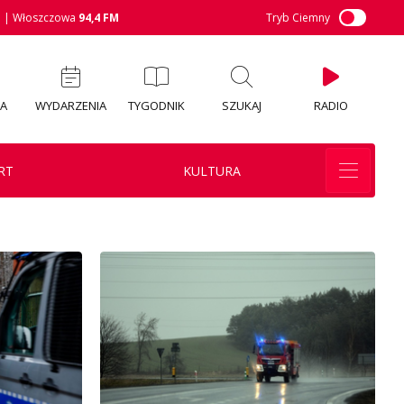
M
| Włoszczowa
94,4 FM
Tryb Ciemny
IA
WYDARZENIA
TYGODNIK
SZUKAJ
RADIO
RT
KULTURA