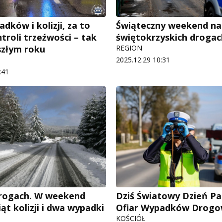
dków i kolizji, za to
Świąteczny weekend na
troli trzeźwości – tak
świętokrzyskich drogac
szłym roku
REGION
2025.12.29 10:31
:41
drogach. W weekend
Dziś Światowy Dzień Pa
iąt kolizji i dwa wypadki
Ofiar Wypadków Drogo
KOŚCIÓŁ