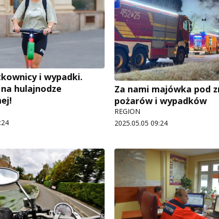
tkownicy i wypadki.
 na hulajnodze
Za nami majówka pod zn
ej!
pożarów i wypadków
REGION
:24
2025.05.05 09:24