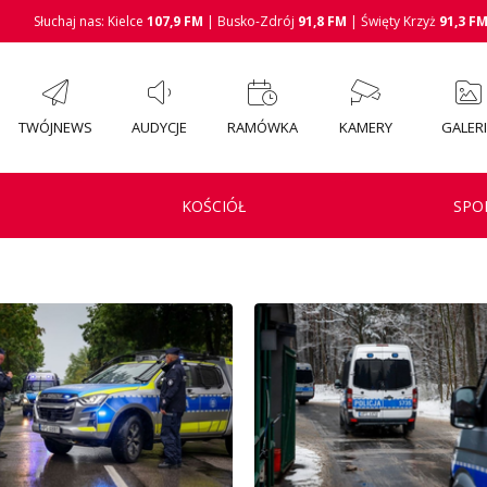
Słuchaj nas: Kielce
107,9 FM
| Busko-Zdrój
91,8 FM
| Święty Krzyż
91,3 F
TWÓJNEWS
AUDYCJE
RAMÓWKA
KAMERY
GALER
KOŚCIÓŁ
SPO