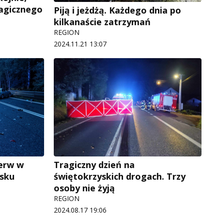
ragicznego
Piją i jeżdżą. Każdego dnia po
kilkanaście zatrzymań
REGION
2024.11.21 13:07
erw w
Tragiczny dzień na
ńsku
świętokrzyskich drogach. Trzy
osoby nie żyją
REGION
2024.08.17 19:06