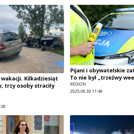
Pijani i obywatelskie z
To nie był „trzeźwy we
wakacji. Kilkadziesiąt
REGION
 trzy osoby straciły
2025.06.30 11:46
:38