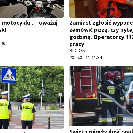
 motocyklu… i uważaj
Zamiast zgłosić wypade
kl!
zamówić pizzę, czy pyta
godzinę. Operatorzy 11
:36
pracy
REGION
2025.02.11 11:34
Święta minęły dość spok