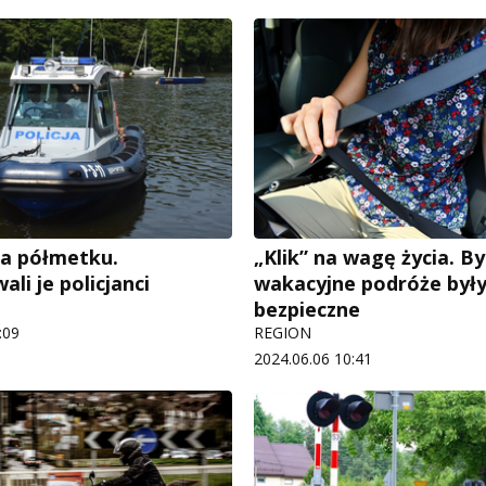
a półmetku.
„Klik” na wagę życia. By
li je policjanci
wakacyjne podróże był
bezpieczne
:09
REGION
2024.06.06 10:41