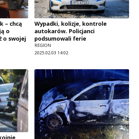
k – chcą
Wypadki, kolizje, kontrole
ją o
autokarów. Policjanci
2 o swojej
podsumowali ferie
REGION
2025.02.03 14:02
ojnie,