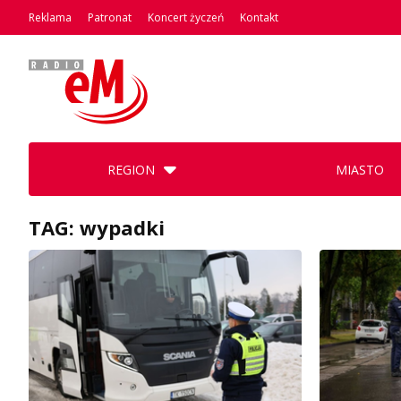
Reklama
Patronat
Koncert życzeń
Kontakt
REGION
MIASTO
TAG: wypadki