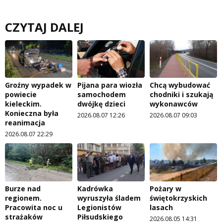
CZYTAJ DALEJ
Groźny wypadek w
Pijana para wiozła
Chcą wybudować
powiecie
samochodem
chodniki i szukają
kieleckim.
dwójkę dzieci
wykonawców
Konieczna była
2026.08.07 12:26
2026.08.07 09:03
reanimacja
2026.08.07 22:29
Burze nad
Kadrówka
Pożary w
regionem.
wyruszyła śladem
świętokrzyskich
Pracowita noc u
Legionistów
lasach
strażaków
Piłsudskiego
2026.08.05 14:31