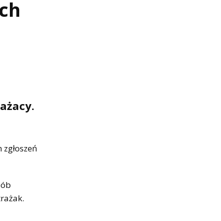
ich
ażacy.
h zgłoszeń
sób
trażak.