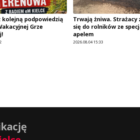
 kolejną podpowiedzią
Trwają żniwa. Strażacy
Wakacyjnej Grze
się do rolników ze spec
!
apelem
2
2026.08.04 15:33
ikację
ielce