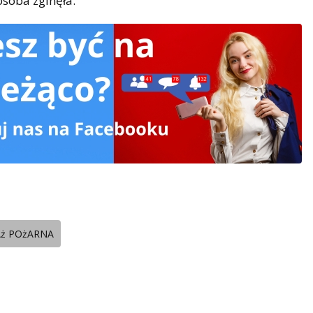
soba zginęła.
Aż POżARNA