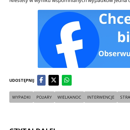
Niestety w wyniku wspomnianych wypadków jedna o
UDOSTĘPNIJ
WYPADKI
POżARY
WIELKANOC
INTERWENCJE
STR