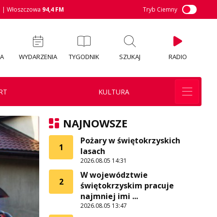
M
| Włoszczowa
94,4 FM
Tryb Ciemny
IA
WYDARZENIA
TYGODNIK
SZUKAJ
RADIO
RT
KULTURA
NAJNOWSZE
Pożary w świętokrzyskich
1
lasach
2026.08.05 14:31
W województwie
2
świętokrzyskim pracuje
najmniej imi ...
2026.08.05 13:47