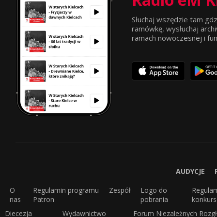
Słuchaj wszędzie tam gdz
ramówkę, wysłuchaj archi
ramach nowoczesnej i funkc
AUDYCJE
O
Regulamin programu
Zespół
Logo do
Regula
nas
Patron
pobrania
konkur
Diecezja
Wydawnictwo
Forum Niezależnych Rozgł