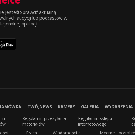
ie jesteś! Sprawdź aktualną
walnych audycji lub podcastów w
jonalnej aplikacji.
RAMÓWKA
TWÓJNEWS
KAMERY
GALERIA
WYDARZENIA
min
Regulamin przesyłania
Regulamin sklepu
R
sów
materiałów
internetowego
d
ośni
Praca
Wiadomości z
Medme - portal re