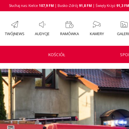
Słuchaj nas: Kielce
107,9 FM
| Busko-Zdrój
91,8 FM
| Święty Krzyż
91,3 F
TWÓJNEWS
AUDYCJE
RAMÓWKA
KAMERY
GALER
KOŚCIÓŁ
SPO