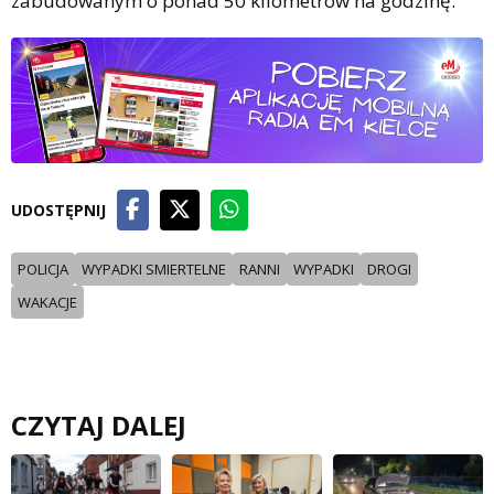
zabudowanym o ponad 50 kilometrów na godzinę.
UDOSTĘPNIJ
POLICJA
WYPADKI SMIERTELNE
RANNI
WYPADKI
DROGI
WAKACJE
CZYTAJ DALEJ