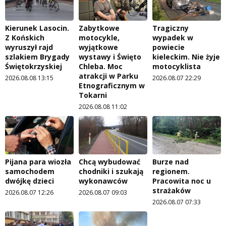
Kierunek Lasocin.
Zabytkowe
Tragiczny
Z Końskich
motocykle,
wypadek w
wyruszył rajd
wyjątkowe
powiecie
szlakiem Brygady
wystawy i Święto
kieleckim. Nie żyje
Świętokrzyskiej
Chleba. Moc
motocyklista
atrakcji w Parku
2026.08.08 13:15
2026.08.07 22:29
Etnograficznym w
Tokarni
2026.08.08 11:02
Pijana para wiozła
Chcą wybudować
Burze nad
samochodem
chodniki i szukają
regionem.
dwójkę dzieci
wykonawców
Pracowita noc u
strażaków
2026.08.07 12:26
2026.08.07 09:03
2026.08.07 07:33