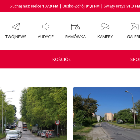
Słuchaj nas: Kielce
107,9 FM
| Busko-Zdrój
91,8 FM
| Święty Krzyż
91,3 F
TWÓJNEWS
AUDYCJE
RAMÓWKA
KAMERY
GALER
KOŚCIÓŁ
SPO