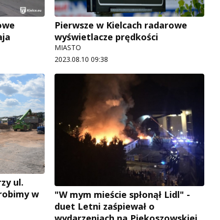
owe
Pierwsze w Kielcach radarowe
aja
wyświetlacze prędkości
MIASTO
2023.08.10 09:38
zy ul.
zrobimy w
"W mym mieście spłonął Lidl" -
duet Letni zaśpiewał o
wydarzeniach na Piekoszowskiej.