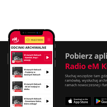
Pobierz apl
Radio eM K
Słuchaj wszędzie tam gdz
ramówkę, wysłuchaj archi
ramach nowoczesnej i funkc