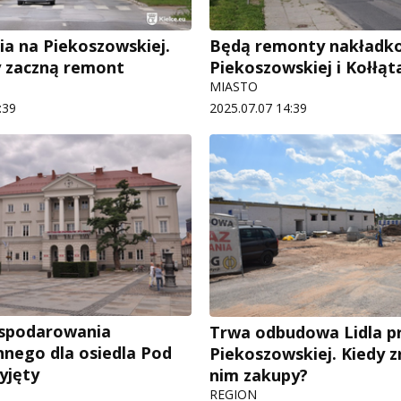
ia na Piekoszowskiej.
Będą remonty nakładk
 zaczną remont
Piekoszowskiej i Kołłąt
MIASTO
:39
2025.07.07 14:39
ospodarowania
Trwa odbudowa Lidla pr
nnego dla osiedla Pod
Piekoszowskiej. Kiedy 
yjęty
nim zakupy?
REGION