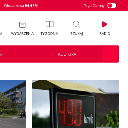
M
| Włoszczowa
94,4 FM
Tryb Ciemny
IA
WYDARZENIA
TYGODNIK
SZUKAJ
RADIO
RT
KULTURA