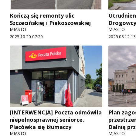
Kończą się remonty ulic
Utrudnien
Szczecińskiej i Piekoszowskiej
Drogowcy
MIASTO
MIASTO
2025.10.20 07:29
2025.08.12 13
[INTERWENCJA] Poczta odmówiła
Plan zag
niepełnosprawnej seniorce.
przestrze
Placówka się tłumaczy
Dalnią prz
MIASTO
MIASTO