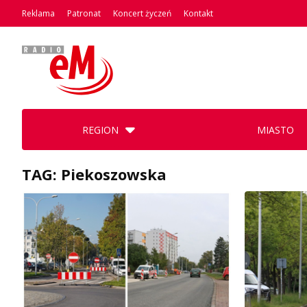
Reklama
Patronat
Koncert życzeń
Kontakt
REGION
MIASTO
TAG: Piekoszowska