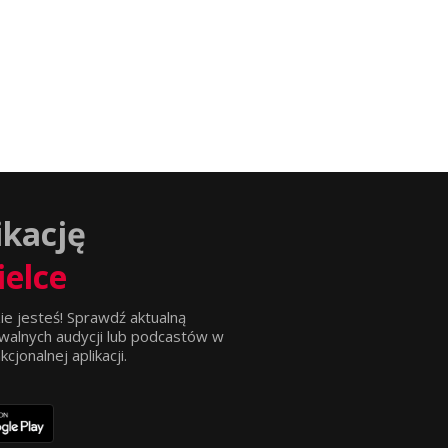
ikację
ielce
ie jesteś! Sprawdź aktualną
walnych audycji lub podcastów w
jonalnej aplikacji.