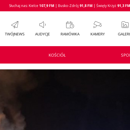
Słuchaj nas: Kielce
107,9 FM
| Busko-Zdrój
91,8 FM
| Święty Krzyż
91,3 F
TWÓJNEWS
AUDYCJE
RAMÓWKA
KAMERY
GALER
KOŚCIÓŁ
SPO