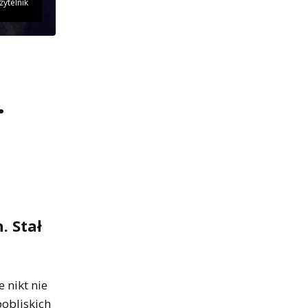
zytelnik
.
. Stał
 nikt nie
pobliskich