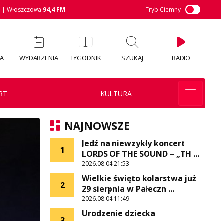
M
| Włoszczowa
94,4 FM
Tryb Ciemny
IA
WYDARZENIA
TYGODNIK
SZUKAJ
RADIO
RT
KULTURA
NAJNOWSZE
Jedź na niewzykły koncert
1
LORDS OF THE SOUND – „TH ...
2026.08.04 21:53
Wielkie święto kolarstwa już
2
29 sierpnia w Pałeczn ...
2026.08.04 11:49
Urodzenie dziecka
3