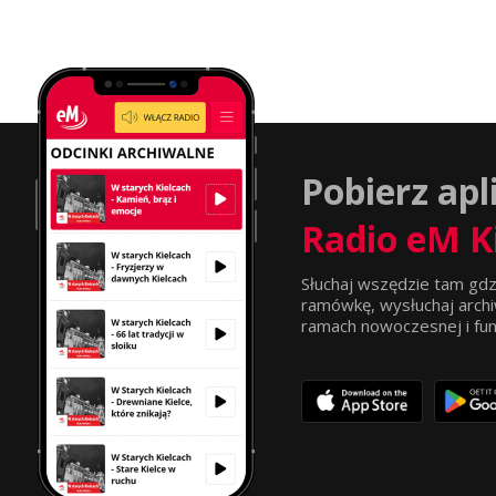
Pobierz apl
Radio eM K
Słuchaj wszędzie tam gdz
ramówkę, wysłuchaj archi
ramach nowoczesnej i funkc