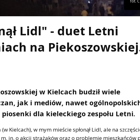
fot. C
ł Lidl" - duet Letni
iach na Piekoszowskiej
koszowskiej w Kielcach budził wiele
zan, jak i mediów, nawet ogólnopolskich
 piosenki dla kieleckiego zespołu Letni.
w Kielcach), w mym mieście spłonął Lidl, ale na szczęście
ą m. in. o akcji strażaków oraz o problemie mieszkańców 