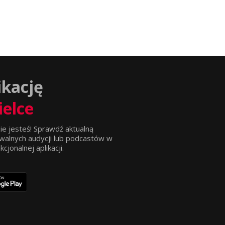
ikację
ielce
ie jesteś! Sprawdź aktualną
walnych audycji lub podcastów w
jonalnej aplikacji.