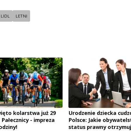
LIDL
LETNI
ięto kolarstwa już 29
Urodzenie dziecka cud
 Pałecznicy - impreza
Polsce: Jakie obywatels
rodziny!
status prawny otrzymu