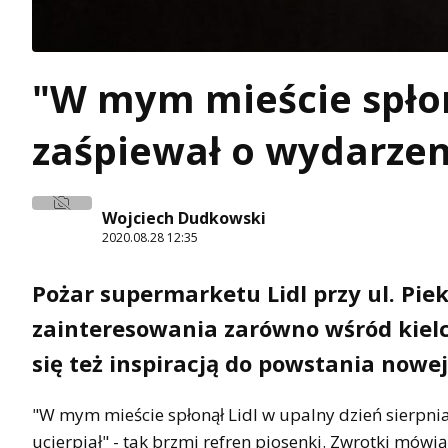
"W mym mieście spłoną
zaśpiewał o wydarzen
Wojciech Dudkowski
2020.08.28 12:35
Pożar supermarketu Lidl przy ul. Pie
zainteresowania zarówno wśród kielc
się też inspiracją do powstania nowej
"W mym mieście spłonął Lidl w upalny dzień sierpnia (
ucierpiał" - tak brzmi refren piosenki. Zwrotki mówi