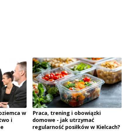
zoziemca w
Praca, trening i obowiązki
two i
domowe - jak utrzymać
je
regularność posiłków w Kielcach?