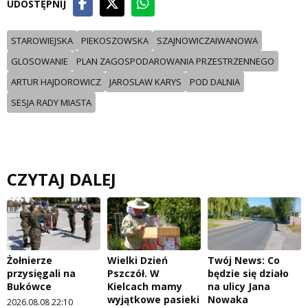
UDOSTĘPNIJ
STAROWIEJSKA
PIEKOSZOWSKA
SZAJNOWICZAIWANOWA
GLOSOWANIE
PLAN ZAGOSPODAROWANIA PRZESTRZENNEGO
ARTUR HAJDOROWICZ
JAROSLAW KARYS
POD DALNIA
SESJA RADY MIASTA
CZYTAJ DALEJ
Żołnierze
Wielki Dzień
Twój News: Co
przysięgali na
Pszczół. W
będzie się działo
Bukówce
Kielcach mamy
na ulicy Jana
wyjątkowe pasieki
Nowaka
2026.08.08 22:10