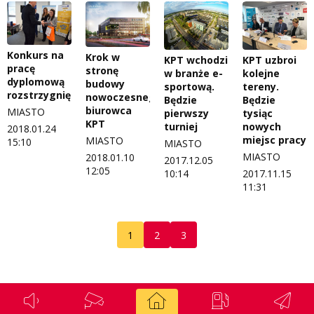
Konkurs na
Krok w
KPT wchodzi
KPT uzbroi
pracę
stronę
w branże e-
kolejne
dyplomową
budowy
sportową.
tereny.
rozstrzygnięty
nowoczesnego
Będzie
Będzie
biurowca
MIASTO
pierwszy
tysiąc
KPT
turniej
nowych
2018.01.24
miejsc pracy
MIASTO
15:10
MIASTO
MIASTO
2018.01.10
2017.12.05
12:05
10:14
2017.11.15
11:31
1
2
3