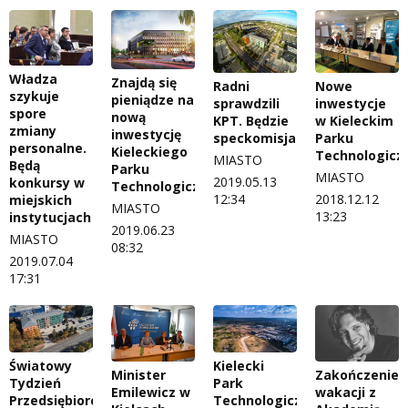
Władza
Znajdą się
Radni
Nowe
szykuje
pieniądze na
sprawdzili
inwestycje
spore
nową
KPT. Będzie
w Kieleckim
zmiany
inwestycję
speckomisja
Parku
personalne.
Kieleckiego
Technologic
MIASTO
Będą
Parku
MIASTO
2019.05.13
konkursy w
Technologicznego?
12:34
2018.12.12
miejskich
MIASTO
13:23
instytucjach
2019.06.23
MIASTO
08:32
2019.07.04
17:31
Kielecki
Światowy
Minister
Zakończenie
Park
Tydzień
Emilewicz w
wakacji z
Technologiczny
Przedsiębiorczości