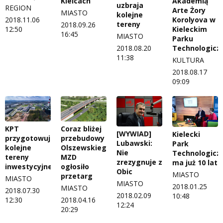
Kielcach
Akademią
uzbraja
REGION
Arte Żory
MIASTO
kolejne
Korolyova w
2018.11.06
tereny
2018.09.26
Kieleckim
12:50
16:45
MIASTO
Parku
Technologic
2018.08.20
11:38
KULTURA
2018.08.17
09:09
KPT
Coraz bliżej
[WYWIAD]
Kielecki
przygotowuje
przebudowy
Lubawski:
Park
kolejne
Olszewskiego.
Nie
Technologicz
tereny
MZD
zrezygnuje z
ma już 10 lat
inwestycyjne
ogłosiło
Obic
MIASTO
przetarg
MIASTO
MIASTO
2018.01.25
MIASTO
2018.07.30
2018.02.09
10:48
12:30
2018.04.16
12:24
20:29