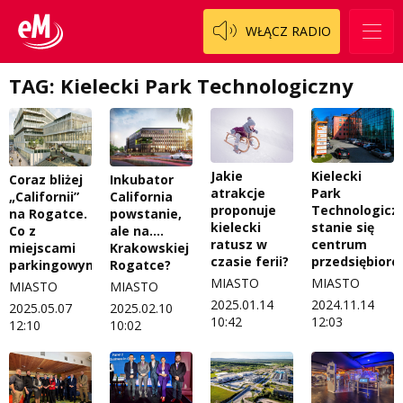
WŁĄCZ RADIO
TAG: Kielecki Park Technologiczny
Jakie
Kielecki
Coraz bliżej
Inkubator
atrakcje
Park
„Californii”
California
proponuje
Technologicz
na Rogatce.
powstanie,
kielecki
stanie się
Co z
ale na....
ratusz w
centrum
miejscami
Krakowskiej
czasie ferii?
przedsiębiorc
parkingowymi?
Rogatce?
MIASTO
MIASTO
MIASTO
MIASTO
2025.01.14
2024.11.14
2025.05.07
2025.02.10
10:42
12:03
12:10
10:02