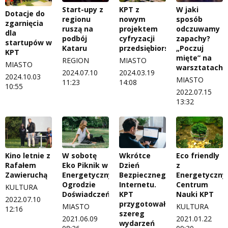
Start-upy z
KPT z
W jaki
Dotacje do
regionu
nowym
sposób
zgarnięcia
ruszą na
projektem
odczuwamy
dla
podbój
cyfryzacji
zapachy?
startupów w
Kataru
przedsiębiorstw
„Poczuj
KPT
mięte” na
REGION
MIASTO
MIASTO
warsztatach
2024.07.10
2024.03.19
2024.10.03
MIASTO
11:23
14:08
10:55
2022.07.15
13:32
Kino letnie z
W sobotę
Wkrótce
Eco friendly
Rafałem
Eko Piknik w
Dzień
z
Zawieruchą
Energetycznym
Bezpiecznego
Energetyczn
Ogrodzie
Internetu.
Centrum
KULTURA
Doświadczeń
KPT
Nauki KPT
2022.07.10
przygotował
MIASTO
KULTURA
12:16
szereg
2021.06.09
2021.01.22
wydarzeń