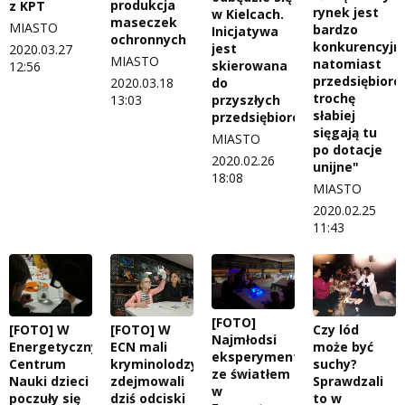
produkcja
z KPT
rynek jest
w Kielcach.
maseczek
MIASTO
bardzo
Inicjatywa
ochronnych
konkurencyjn
jest
2020.03.27
MIASTO
natomiast
skierowana
12:56
przedsiębiorc
do
2020.03.18
trochę
przyszłych
13:03
słabiej
przedsiębiorców
sięgają tu
MIASTO
po dotacje
2020.02.26
unijne"
18:08
MIASTO
2020.02.25
11:43
[FOTO]
[FOTO] W
[FOTO] W
Czy lód
Najmłodsi
Energetycznym
ECN mali
może być
eksperymentowali
Centrum
kryminolodzy
suchy?
ze światłem
Nauki dzieci
zdejmowali
Sprawdzali
w
poczuły się
dziś odciski
to w