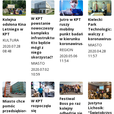
W KPT
Kolejna
Jutro w KPT
Kielecki
powstanie
odsłona Kina
ruszy
Park
nowoczesny
Letniego w
mobilny
Technologicz
kompleks
KPT
punkt badań
walczy z
infrastrukturalny.
w kierunku
koronawirus
KULTURA
Kto będzie
koronawirusa
MIASTO
2020.07.28
mógł z
REGION
08:48
2020.04.28
niego
2020.05.06
11:57
skorzystać?
11:54
MIASTO
2020.07.02
10:59
Festiwal
W KPT
Miasto chce
Justyna
Boss po raz
rozpoczęła
pomóc
Lichosik:
kolejny
się
przedsiębiorcom
"Świętokrzysk
odbędzie się