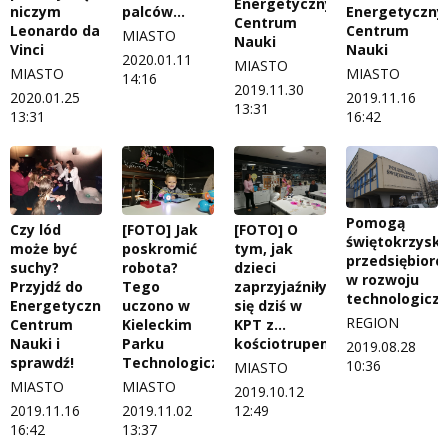
Energetycznym
niczym
palców...
Energetyczn
Centrum
Leonardo da
Centrum
MIASTO
Nauki
Vinci
Nauki
2020.01.11
MIASTO
MIASTO
MIASTO
14:16
2019.11.30
2020.01.25
2019.11.16
13:31
13:31
16:42
Pomogą
Czy lód
[FOTO] Jak
[FOTO] O
świętokrzysk
może być
poskromić
tym, jak
przedsiębior
suchy?
robota?
dzieci
w rozwoju
Przyjdź do
Tego
zaprzyjaźniły
technologicz
Energetycznego
uczono w
się dziś w
REGION
Centrum
Kieleckim
KPT z...
Nauki i
Parku
kościotrupem!
2019.08.28
sprawdź!
Technologicznym
10:36
MIASTO
MIASTO
MIASTO
2019.10.12
2019.11.16
2019.11.02
12:49
16:42
13:37