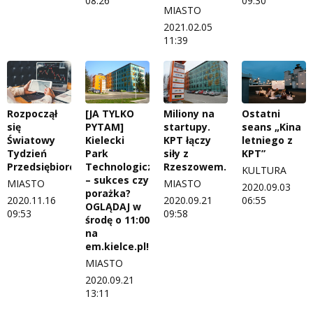
08:26
09:30
MIASTO
2021.02.05
11:39
Rozpoczął
[JA TYLKO
Ostatni
Miliony na
się
PYTAM]
seans „Kina
startupy.
Światowy
Kielecki
letniego z
KPT łączy
Tydzień
Park
KPT”
siły z
Przedsiębiorczości
Technologiczny
Rzeszowem.
KULTURA
– sukces czy
MIASTO
MIASTO
2020.09.03
porażka?
2020.11.16
06:55
2020.09.21
OGLĄDAJ w
09:53
09:58
środę o 11:00
na
em.kielce.pl!
MIASTO
2020.09.21
13:11