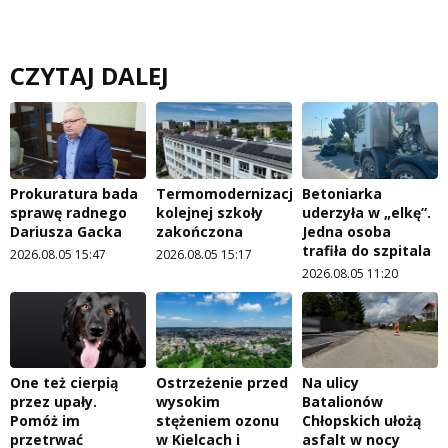
CZYTAJ DALEJ
Prokuratura bada
Termomodernizacja
Betoniarka
sprawę radnego
kolejnej szkoły
uderzyła w „elkę”.
Dariusza Gacka
zakończona
Jedna osoba
trafiła do szpitala
2026.08.05 15:47
2026.08.05 15:17
2026.08.05 11:20
One też cierpią
Ostrzeżenie przed
Na ulicy
przez upały.
wysokim
Batalionów
Pomóż im
stężeniem ozonu
Chłopskich ułożą
przetrwać
w Kielcach i
asfalt w nocy