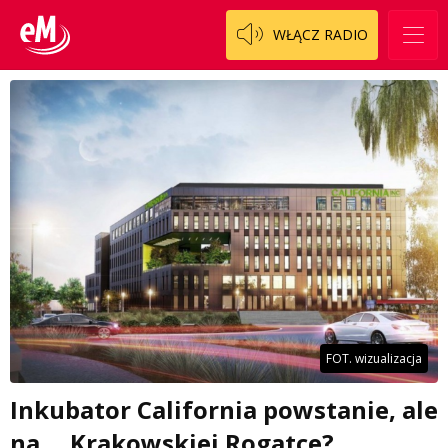
WŁĄCZ RADIO
FOT. wizualizacja
Inkubator California powstanie, ale
na.... Krakowskiej Rogatce?