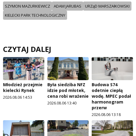
SZYMON MAZURKIEWICZ
ADAM JARUBAS
URZąD MARSZAłKOWSKI
KIELECKI PARK TECHNOLOGICZNY
CZYTAJ DALEJ
Młodzież przejmie
Była siedziba NFZ
Budowa S74
kielecki Rynek
idzie pod młotek,
odetnie ciepłą
cena robi wrażenie
wodę. MPEC podał
2026.08.06 14:53
harmonogram
2026.08.06 13:40
przerw
2026.08.06 13:18