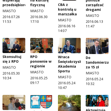
wspierają
na kulturę
pomoże
CBA z
przedsiębiorców
fizyczną
zarządzać
kontrolą u
drogami
MIASTO
MIASTO
marszałka
MIASTO
2016.07.26
2016.06.30
MIASTO
11:53
17:10
2016.06.13
2016.06.16
11:47
14:07
Skonsultuj
RPO
Wraca
Do
się z RPO
ponownie w
Świętokrzyska
Sandomierza
regionie
Akademia
za 15 zł
MIASTO
Sportu
MIASTO
MIASTO
2016.05.30
MIASTO
10:34
2016.05.25
2016.05.24
09:17
2016.05.24
10:32
10:47
Aktywizują