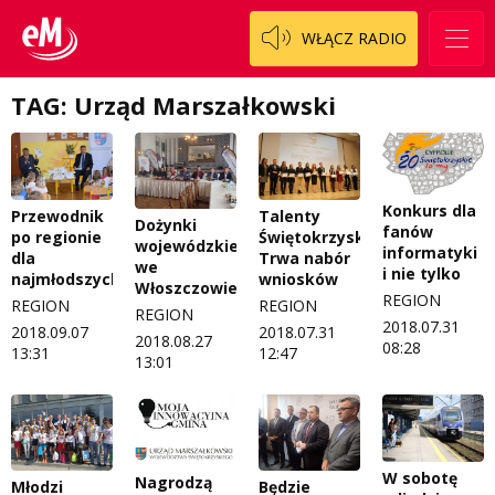
WŁĄCZ RADIO
TAG: Urząd Marszałkowski
Konkurs dla
Przewodnik
Talenty
Dożynki
fanów
po regionie
Świętokrzyskie.
wojewódzkie
informatyki
dla
Trwa nabór
we
i nie tylko
najmłodszych
wniosków
Włoszczowie
REGION
REGION
REGION
REGION
2018.07.31
2018.09.07
2018.07.31
2018.08.27
08:28
13:31
12:47
13:01
W sobotę
Nagrodzą
Młodzi
Będzie