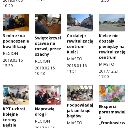
2018.07.03
12:56
10:20
Kielce nie
3 mln zł na
Co dalej z
Świętokrzyskie
dostały
podnoszenie
rewitalizacją
stawia na
pieniędzy na
kwalifikacji
centrum
rozwój przez
rewitalizację
Kielc?
REGION
szachy
centrum
MIASTO
2018.03.16
REGION
MIASTO
15:59
2018.01.16
2018.02.15
2017.12.21
11:51
10:48
17:00
Podpowiadają,
Eksperci
KPT uzbroi
Naprawią
jak uniknąć
porozmawiają
kolejne
drogi
błędów
z
tereny.
REGION
MIASTO
„frankowicza
Będzie
2017.04.26