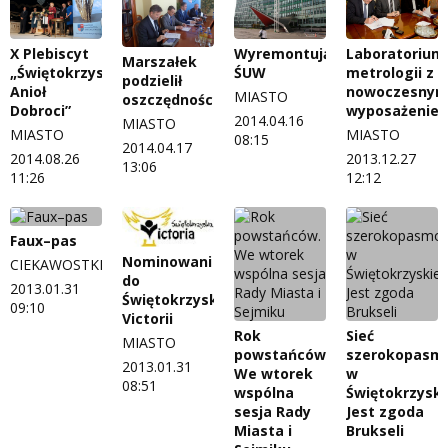
X Plebiscyt
Wyremontują
Laboratorium
Marszałek
„Świętokrzyski
ŚUW
metrologii z
podzielił
Anioł
nowoczesny
MIASTO
oszczędności
Dobroci”
wyposażenie
2014.04.16
MIASTO
MIASTO
MIASTO
08:15
2014.04.17
2014.08.26
2013.12.27
13:06
11:26
12:12
Faux–pas
Nominowani
CIEKAWOSTKI
do
2013.01.31
Świętokrzyskiej
09:10
Victorii
Rok
Sieć
MIASTO
powstańców.
szerokopasm
2013.01.31
We wtorek
w
08:51
wspólna
Świętokrzysk
sesja Rady
Jest zgoda
Miasta i
Brukseli