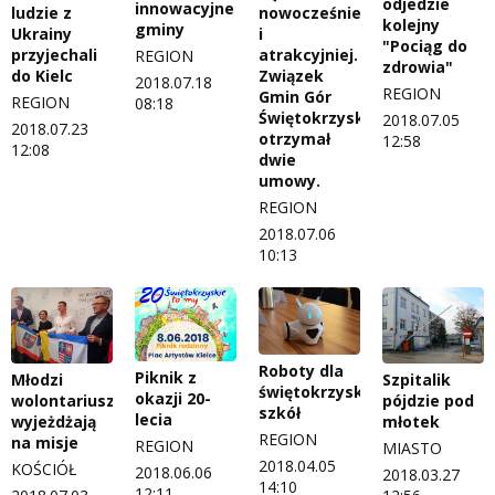
odjedzie
innowacyjne
ludzie z
nowocześniej
kolejny
gminy
Ukrainy
i
"Pociąg do
przyjechali
atrakcyjniej.
REGION
zdrowia"
do Kielc
Związek
2018.07.18
REGION
Gmin Gór
REGION
08:18
Świętokrzyskich
2018.07.05
2018.07.23
otrzymał
12:58
12:08
dwie
umowy.
REGION
2018.07.06
10:13
Roboty dla
Piknik z
Młodzi
Szpitalik
świętokrzyskich
okazji 20-
wolontariusze
pójdzie pod
szkół
lecia
wyjeżdżają
młotek
REGION
na misje
REGION
MIASTO
2018.04.05
KOŚCIÓŁ
2018.06.06
2018.03.27
14:10
12:11