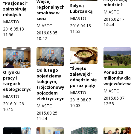
Więcej
"Pasjonaci"
młodzież
Spłyną
regionalnych
zainspirują
Lubrzanką
MIASTO
smaków w
młodych
MIASTO
sieci
2016.02.17
MIASTO
14:44
2016.04.18
MIASTO
2016.05.13
11:53
2016.05.05
11:56
10:42
"Święto
Od lutego
O rynku
Ponad 20
zalewajki"
pojedziemy
pracy i
milionów dla
odbędzie się
kolejnym,
targach
województwa
po raz piąty
trójczłonowym
ekologicznych
MIASTO
MIASTO
pojazdem
MIASTO
2015.05.07
elektrycznym
2015.08.07
2016.01.26
12:58
10:03
MIASTO
10:15
2015.08.25
11:44