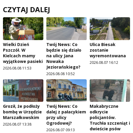
CZYTAJ DALEJ
Wielki Dzień
Twój News: Co
Ulica Biesak
Pszczół. W
będzie się działo
zostanie
Kielcach mamy
na ulicy Jana
wyremontowana
wyjątkowe pasieki
Nowaka
2026.08.07 16:12
Jeziorańskiego?
2026.08.08 11:53
2026.08.08 10:52
Groził, że podłoży
Twój News: Co
Makabryczne
bombę w Urzędzie
dalej z pałacykiem
odkrycie
Marszałkowskim
przy ulicy
policjantów.
Ogrodowej?
Truchła szczeniąt i
2026.08.07 13:38
dwieście psów
2026.08.07 09:13