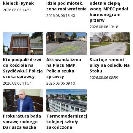
kielecki Rynek
idzie pod młotek,
odetnie ciepłą
cena robi wrażenie
wodę. MPEC podał
2026.08.06 14:53
harmonogram
2026.08.06 13:40
przerw
2026.08.06 13:18
Kto podpalił drzwi
Akt wandalizmu
Startuje remont
do kościoła na
na Placu NMP.
ulicy na osiedlu Na
Szydłówku? Policja
Policja szuka
Stoku
szuka sprawcy
sprawcy
2026.08.06 08:59
2026.08.06 11:54
2026.08.06 09:10
Prokuratura bada
Termomodernizacja
sprawę radnego
kolejnej szkoły
Dariusza Gacka
zakończona