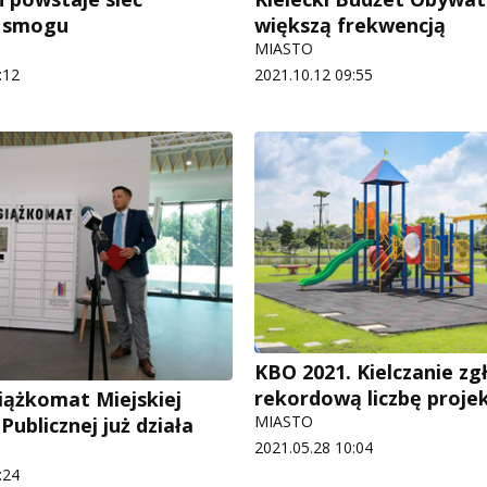
w smogu
większą frekwencją
MIASTO
:12
2021.10.12 09:55
KBO 2021. Kielczanie zgł
rekordową liczbę proj
iążkomat Miejskiej
MIASTO
 Publicznej już działa
2021.05.28 10:04
:24