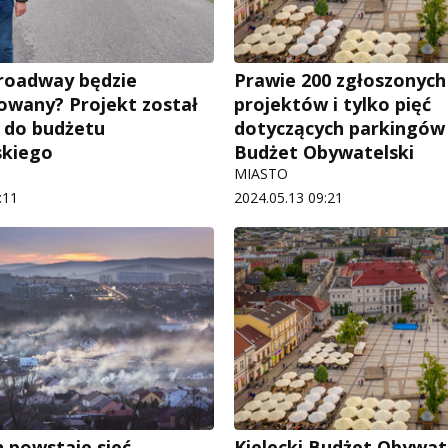
Broadway będzie
Prawie 200 zgłoszonych
zowany? Projekt został
projektów i tylko pięć
 do budżetu
dotyczących parkingów
skiego
Budżet Obywatelski
MIASTO
:11
2024.05.13 09:21
h powstaje sieć
Kielecki Budżet Obywate