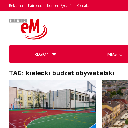
Reklama
Patronat
Koncert życzeń
Kontakt
REGION
MIASTO
TAG: kielecki budzet obywatelski