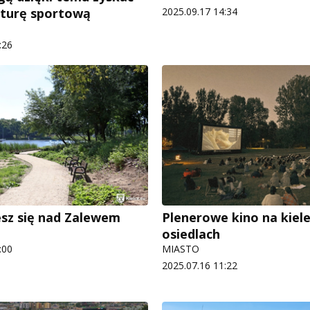
2025.09.17 14:34
kturę sportową
:26
esz się nad Zalewem
Plenerowe kino na kiele
osiedlach
:00
MIASTO
2025.07.16 11:22