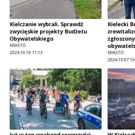
Kielczanie wybrali. Sprawdź
Kielecki 
zwycięskie projekty Budżetu
zrewitali
Obywatelskiego
zgłoszony
MIASTO
obywatel
2024.10.16 11:13
MIASTO
2024.10.07 10
Już w ten weekend rowerzyści
W Kielcac