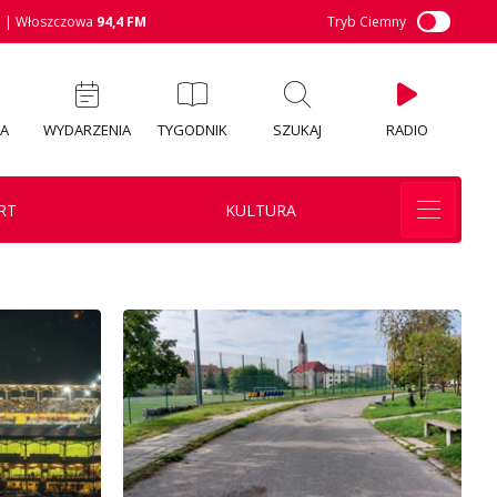
M
| Włoszczowa
94,4 FM
Tryb Ciemny
IA
WYDARZENIA
TYGODNIK
SZUKAJ
RADIO
RT
KULTURA