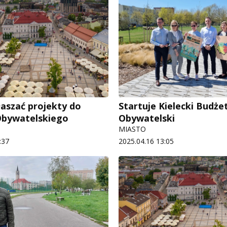
aszać projekty do
Startuje Kielecki Budże
Obywatelskiego
Obywatelski
MIASTO
:37
2025.04.16 13:05