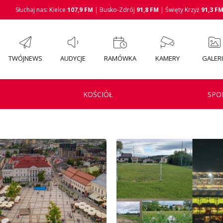
Słuchaj nas: Kielce
107,9 FM
| Busko-Zdrój
91,8 FM
| Święty Krzyż
91,3 F
TWÓJNEWS
AUDYCJE
RAMÓWKA
KAMERY
GALER
KOŚCIÓŁ
SPO