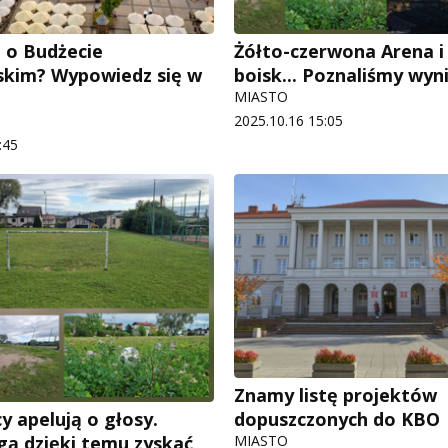
z o Budżecie
Żółto-czerwona Arena 
kim? Wypowiedz się w
boisk... Poznaliśmy wyn
MIASTO
2025.10.16 15:05
:45
Znamy listę projektów
dopuszczonych do KBO
y apelują o głosy.
MIASTO
gą dzięki temu zyskać