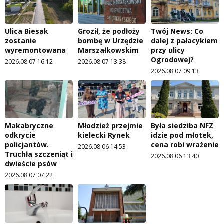
Ulica Biesak
Groził, że podłoży
Twój News: Co
zostanie
bombę w Urzędzie
dalej z pałacykiem
wyremontowana
Marszałkowskim
przy ulicy
Ogrodowej?
2026.08.07 16:12
2026.08.07 13:38
2026.08.07 09:13
Makabryczne
Młodzież przejmie
Była siedziba NFZ
odkrycie
kielecki Rynek
idzie pod młotek,
policjantów.
cena robi wrażenie
2026.08.06 14:53
Truchła szczeniąt i
2026.08.06 13:40
dwieście psów
2026.08.07 07:22