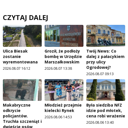
CZYTAJ DALEJ
Ulica Biesak
Groził, że podłoży
Twój News: Co
zostanie
bombę w Urzędzie
dalej z pałacykiem
wyremontowana
Marszałkowskim
przy ulicy
Ogrodowej?
2026.08.07 16:12
2026.08.07 13:38
2026.08.07 09:13
Makabryczne
Młodzież przejmie
Była siedziba NFZ
odkrycie
kielecki Rynek
idzie pod młotek,
policjantów.
cena robi wrażenie
2026.08.06 14:53
Truchła szczeniąt i
2026.08.06 13:40
dwieście psów