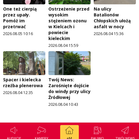
One też cierpią
Ostrzeżenie przed
Na ulicy
przez upały.
wysokim
Batalionów
Pomóż im
stężeniem ozonu
Chłopskich ułożą
przetrwać
w Kielcach i
asfalt w nocy
powiecie
2026.08.05 10:16
2026.08.04 15:36
kieleckim
2026.08.04 15:59
Spacer i kielecka
Twój News:
rzeźba plenerowa
Zarośnięte dojście
do windy przy ulicy
2026.08.04 12:35
Źródłowej
2026.08.04 10:43
AUDYCJE
KAMERY
eM
PALIWO
TWÓJ NEWS