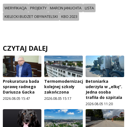
WERYFIKACJA
PROJEKTY
MARCIN JANUCHTA
LISTA
KIELECKI BUDZET OBYWATELSKI
KBO 2023
CZYTAJ DALEJ
Prokuratura bada
Termomodernizacja
Betoniarka
sprawę radnego
kolejnej szkoły
uderzyła w „elkę”.
Dariusza Gacka
zakończona
Jedna osoba
trafiła do szpitala
2026.08.05 15:47
2026.08.05 15:17
2026.08.05 11:20