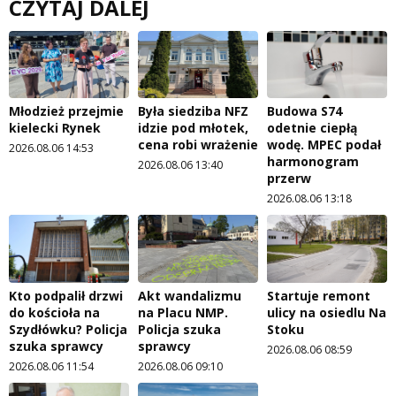
CZYTAJ DALEJ
Młodzież przejmie
Była siedziba NFZ
Budowa S74
kielecki Rynek
idzie pod młotek,
odetnie ciepłą
cena robi wrażenie
wodę. MPEC podał
2026.08.06 14:53
harmonogram
2026.08.06 13:40
przerw
2026.08.06 13:18
Kto podpalił drzwi
Akt wandalizmu
Startuje remont
do kościoła na
na Placu NMP.
ulicy na osiedlu Na
Szydłówku? Policja
Policja szuka
Stoku
szuka sprawcy
sprawcy
2026.08.06 08:59
2026.08.06 11:54
2026.08.06 09:10