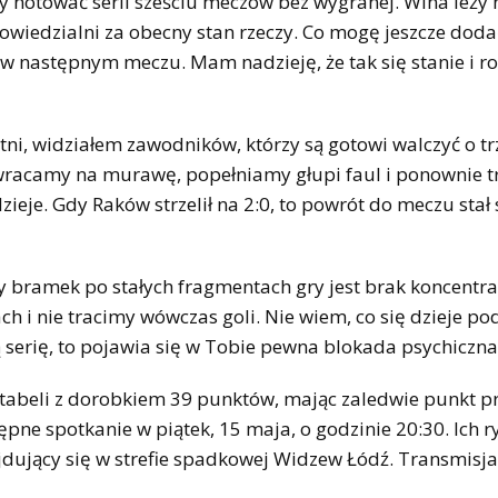
y notować serii sześciu meczów bez wygranej. Wina leży 
owiedzialni za obecny stan rzeczy. Co mogę jeszcze doda
 następnym meczu. Mam nadzieję, że tak się stanie i 
atni, widziałem zawodników, którzy są gotowi walczyć o tr
 wracamy na murawę, popełniamy głupi faul i ponownie 
ieje. Gdy Raków strzelił na 2:0, to powrót do meczu stał
bramek po stałych fragmentach gry jest brak koncentracj
h i nie tracimy wówczas goli. Nie wiem, co się dzieje po
 serię, to pojawia się w Tobie pewna blokada psychiczna
j tabeli z dorobkiem 39 punktów, mając zaledwie punkt p
ępne spotkanie w piątek, 15 maja, o godzinie 20:30. Ich 
jdujący się w strefie spadkowej Widzew Łódź. Transmisj