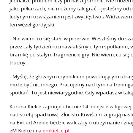
jednakże problem leży po naszej stronie. Nie możem
jako piłkarzach, nie możemy tak grać – jesteśmy odp
Jedynym rozwiązaniem jest zwycięstwo z Widzewem w
ten węzeł gordyjski.
- Nie wiem, co się stało w przerwie. Weszliśmy do sz
przez cały tydzień rozmawialiśmy o tym spotkaniu,
bramkę po stałym fragmencie gry. Nie wiem, co się dz
trudny.
- Myślę, że głównym czynnikiem powodującym utraty 
może być nic innego. Pracujemy nad tym na treningac
spotkań. To jest niewiarygodne. Gdy wpadasz w taką
Korona Kielce zajmuje obecnie 14. miejsce w ligowe
nad strefą spadkową. Złocisto-Krwiści rozegrają nast
na Exbud Arenie będzie walczący o utrzymanie i zna
eM Kielce i na
emkielce.pl
.