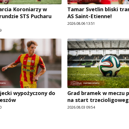
arcia Koroniarzy w
Tamar Svetlin bliski tr
 rundzie STS Pucharu
AS Saint-Etienne!
2026.08.06 13:51
9
ecki wypożyczony do
Grad bramek w meczu p
zeszów
na start trzecioligowe
0
2026.08.03 09:54