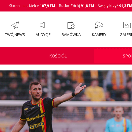
Słuchaj nas: Kielce
107,9 FM
| Busko-Zdrój
91,8 FM
| Święty Krzyż
91,3 F
TWÓJNEWS
AUDYCJE
RAMÓWKA
KAMERY
GALER
KOŚCIÓŁ
SPO