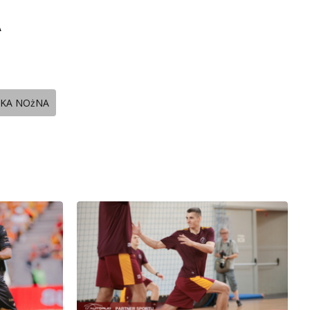
A
łKA NOżNA