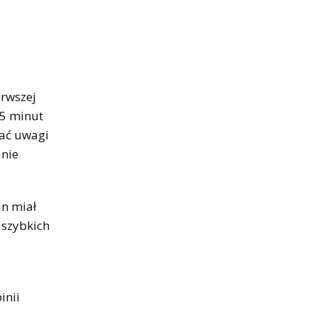
erwszej
45 minut
cać uwagi
anie
in miał
 szybkich
o
inii