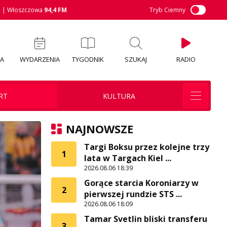
M
| Włoszczowa
94,4 FM
Tryb Ciemny
IA
WYDARZENIA
TYGODNIK
SZUKAJ
RADIO
RT
KULTURA
NAJNOWSZE
Targi Boksu przez kolejne trzy
1
lata w Targach Kiel ...
2026.08.06 18:39
Gorące starcia Koroniarzy w
2
pierwszej rundzie STS ...
2026.08.06 18:09
Tamar Svetlin bliski transferu
3