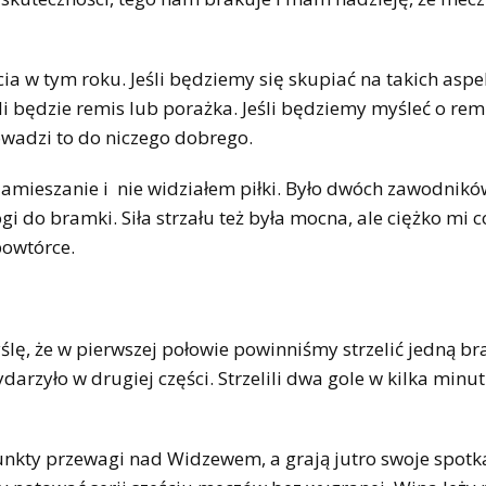
cia w tym roku. Jeśli będziemy się skupiać na takich aspe
li będzie remis lub porażka. Jeśli będziemy myśleć o rem
owadzi to do niczego dobrego.
 zamieszanie i nie widziałem piłki. Było dwóch zawodnik
 do bramki. Siła strzału też była mocna, ale ciężko mi c
powtórce.
ślę, że w pierwszej połowie powinniśmy strzelić jedną b
arzyło w drugiej części. Strzelili dwa gole w kilka minut
punkty przewagi nad Widzewem, a grają jutro swoje spotk