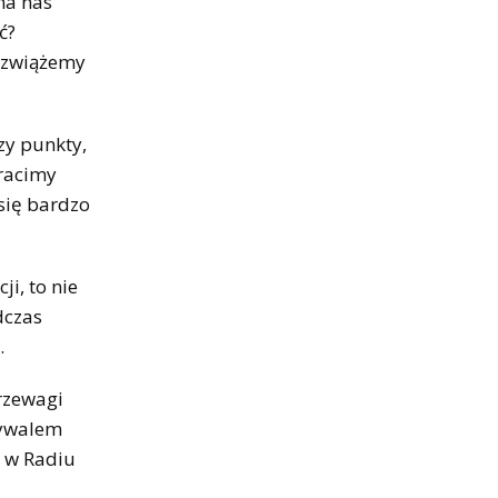
na nas
ć?
rozwiążemy
zy punkty,
tracimy
 się bardzo
i, to nie
dczas
.
rzewagi
rywalem
a w Radiu