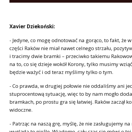
Xavier Dziekoński:
- Jedyne, co mogę odnotować na gorąco, to fakt, że
części Raków nie miał nawet celnego strzału, pozyt
i tracimy dwie bramki – przeciwko takiemu Rakowowi
na to, co się dzieje wokół Korony, tylko musimy wziąć
będzie ważyć i od teraz myślimy tylko o tym.
- Co prawda, w drugiej połowie nie oddaliśmy ani j
stuprocentową sytuację, więc to by nam mogło dodać
bramkach, po prostu gra się łatwiej. Raków zaczął ko
widoczne.
- Patrząc na naszą grę, myślę, że nie zasługujemy na
wygląda to nieźle. Wiadomo, cały czas się mówi o te