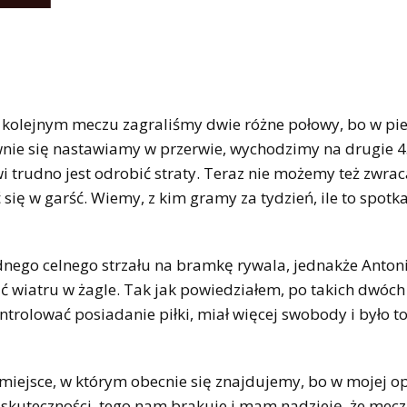
 w kolejnym meczu zagraliśmy dwie różne połowy, bo w pi
ywnie się nastawiamy w przerwie, wychodzimy na drugie 
 trudno jest odrobić straty. Teraz nie możemy też zwra
 się w garść. Wiemy, z kim gramy za tydzień, ile to spotk
ednego celnego strzału na bramkę rywala, jednakże Anton
 wiatru w żagle. Tak jak powiedziałem, po takich dwóch
ntrolować posiadanie piłki, miał więcej swobody i było t
 miejsce, w którym obecnie się znajdujemy, bo w mojej op
j skuteczności, tego nam brakuje i mam nadzieję, że mecz