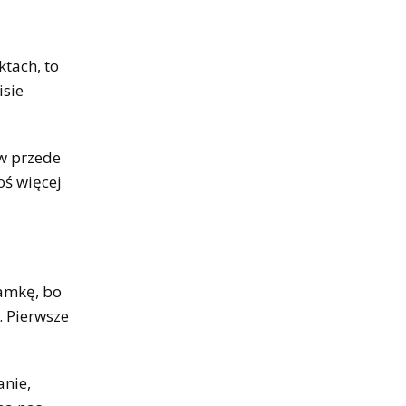
ktach, to
isie
ów przede
oś więcej
ramkę, bo
. Pierwsze
anie,