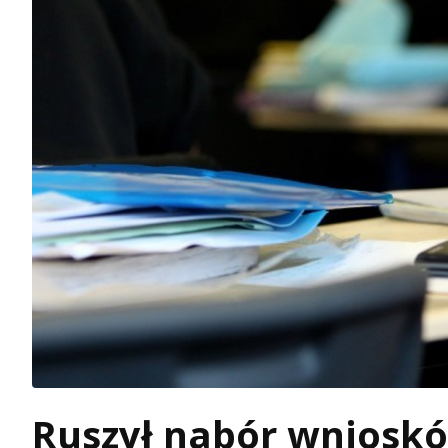
Ruszył nabór wnioskó