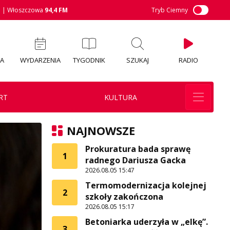
M
| Włoszczowa
94,4 FM
Tryb Ciemny
IA
WYDARZENIA
TYGODNIK
SZUKAJ
RADIO
RT
KULTURA
NAJNOWSZE
Prokuratura bada sprawę
1
radnego Dariusza Gacka
2026.08.05 15:47
Termomodernizacja kolejnej
2
szkoły zakończona
2026.08.05 15:17
Betoniarka uderzyła w „elkę”.
3