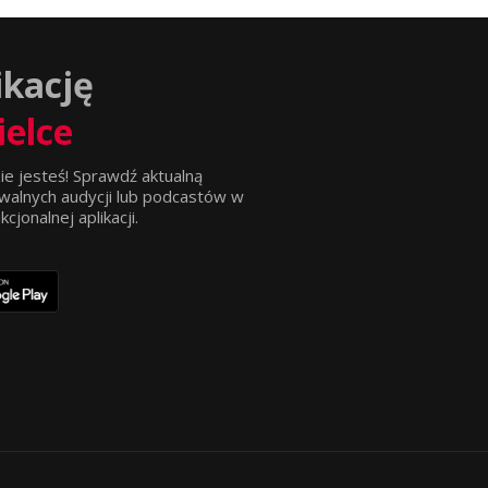
ikację
ielce
ie jesteś! Sprawdź aktualną
walnych audycji lub podcastów w
jonalnej aplikacji.