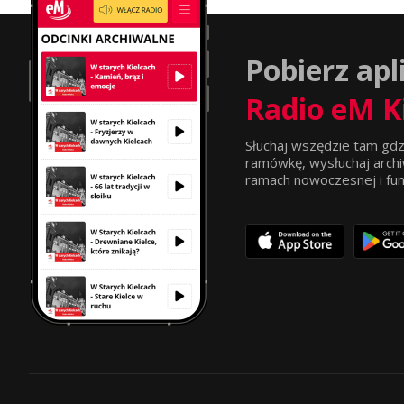
Pobierz apl
Radio eM K
Słuchaj wszędzie tam gdz
ramówkę, wysłuchaj archi
ramach nowoczesnej i funkc