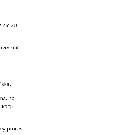
 nie 20.
 rzecznik
ńska.
ną, za
ikacji
ały proces