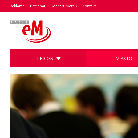
Reklama
Patronat
Koncert życzeń
Kontakt
REGION
MIASTO