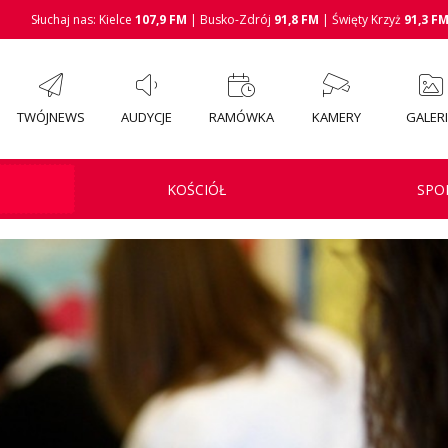
Słuchaj nas: Kielce
107,9 FM
| Busko-Zdrój
91,8 FM
| Święty Krzyż
91,3 F
TWÓJNEWS
AUDYCJE
RAMÓWKA
KAMERY
GALER
KOŚCIÓŁ
SPO