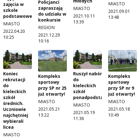
młodych
Policjanci
MIASTO
zajęcia w
zapraszają
MIASTO
szkole
2021.09.01
do udziału w
2021.10.11
podstawowej
13:48
konkursie
13:39
MIASTO
REGION
2022.04.20
2021.12.29
10:25
10:16
Koniec
Ruszył nabór
Kompleks
Kompleks
rekrutacji
do
sportowy
sportowy
do
kieleckich
przy SP nr 25
przy SP nr 9
kieleckich
szkół
już otwarty!
już otwarty!
szkół
ponadpodstawowych
MIASTO
MIASTO
średnich.
MIASTO
2021.05.21
2021.05.18
Uczniowie
2021.05.19
13:22
10:49
najchętniej
11:36
wybierali
licea
MIASTO