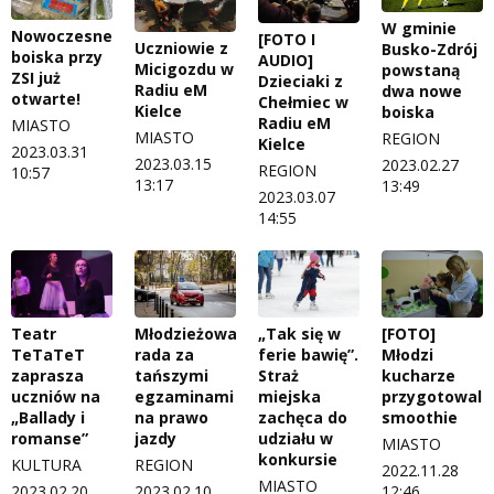
W gminie
Nowoczesne
[FOTO I
Uczniowie z
Busko-Zdrój
boiska przy
AUDIO]
Micigozdu w
powstaną
ZSI już
Dzieciaki z
Radiu eM
dwa nowe
otwarte!
Chełmiec w
Kielce
boiska
Radiu eM
MIASTO
MIASTO
REGION
Kielce
2023.03.31
2023.03.15
2023.02.27
REGION
10:57
13:17
13:49
2023.03.07
14:55
Teatr
Młodzieżowa
„Tak się w
[FOTO]
TeTaTeT
rada za
ferie bawię”.
Młodzi
zaprasza
tańszymi
Straż
kucharze
uczniów na
egzaminami
miejska
przygotowali
„Ballady i
na prawo
zachęca do
smoothie
romanse”
jazdy
udziału w
MIASTO
konkursie
KULTURA
REGION
2022.11.28
MIASTO
2023.02.20
2023.02.10
12:46