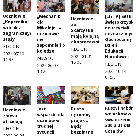
Uczniowie
„Mechanik
[LISTA] Setki
Uczniowie
„Kopernika”
dla
świętokrzyski
ze
wrócili z
Mikołaja” –
nauczycieli
Skarżyska
zagranicznych
uczniowie
odznaczonych
mają kolejną
staży
nie
Obchodzimy
ekopracownię
zapomnieli o
Dzień
REGION
REGION
koledze
Edukacji
2024.07.10
2024.01.31
Narodowej
MIASTO
11:38
15:00
REGION
2024.06.07
13:26
2023.10.14
01:53
Ruszył nabór
Jest
Rusza
Uczniowie
wniosków o
wsparcie dla
ogromny
znowu
świadczenie
uczniów w
projekt.
strzelają
300 plus dla
trudnej
Będą
REGION
uczniów
sytuacji
bezpłatne
2023.09.26