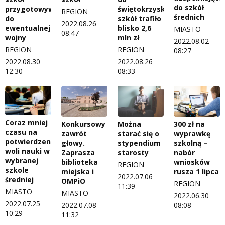
do szkół
przygotowywani
świętokrzyskich
REGION
średnich
do
szkół trafiło
2022.08.26
ewentualnej
blisko 2,6
MIASTO
08:47
wojny
mln zł
2022.08.02
REGION
REGION
08:27
2022.08.30
2022.08.26
12:30
08:33
Coraz mniej
Konkursowy
Można
300 zł na
czasu na
zawrót
starać się o
wyprawkę
potwierdzenie
głowy.
stypendium
szkolną –
woli nauki w
Zaprasza
starosty
nabór
wybranej
biblioteka
wniosków
REGION
szkole
miejska i
rusza 1 lipca
2022.07.06
średniej
OMPiO
REGION
11:39
MIASTO
MIASTO
2022.06.30
2022.07.25
2022.07.08
08:08
10:29
11:32