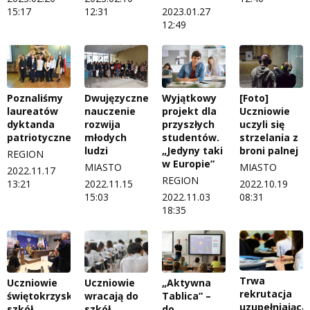
15:17
12:31
2023.01.27
12:49
Poznaliśmy
Dwujęzyczne
Wyjątkowy
[Foto]
laureatów
nauczenie
projekt dla
Uczniowie
dyktanda
rozwija
przyszłych
uczyli się
patriotycznego
młodych
studentów.
strzelania z
ludzi
„Jedyny taki
broni palnej
REGION
w Europie”
MIASTO
MIASTO
2022.11.17
REGION
13:21
2022.11.15
2022.10.19
15:03
2022.11.03
08:31
18:35
Trwa
Uczniowie
Uczniowie
„Aktywna
rekrutacja
świętokrzyskich
wracają do
Tablica” –
uzupełniająca
szkół
szkół
do