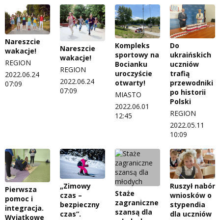
Nareszcie
Do
Kompleks
Nareszcie
wakacje!
ukraińskich
sportowy na
wakacje!
REGION
uczniów
Bocianku
REGION
trafią
uroczyście
2022.06.24
2022.06.24
przewodniki
otwarty!
07:09
07:09
po historii
MIASTO
Polski
2022.06.01
REGION
12:45
2022.05.11
10:09
„Zimowy
Ruszył nabór
Pierwsza
Staże
czas –
wniosków o
pomoc i
zagraniczne
bezpieczny
stypendia
integracja.
szansą dla
czas”.
dla uczniów
Wyjątkowe