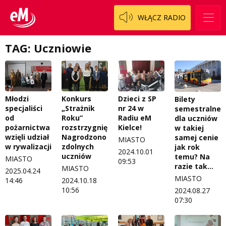
WŁĄCZ RADIO
TAG: Uczniowie
Młodzi
Konkurs
Dzieci z SP
Bilety
specjaliści
„Strażnik
nr 24 w
semestralne
od
Roku”
Radiu eM
dla uczniów
pożarnictwa
rozstrzygnięty.
Kielce!
w takiej
wzięli udział
Nagrodzono
samej cenie
MIASTO
w rywalizacji
zdolnych
jak rok
2024.10.01
uczniów
temu? Na
MIASTO
09:53
razie tak…
MIASTO
2025.04.24
MIASTO
14:46
2024.10.18
10:56
2024.08.27
07:30