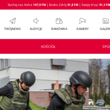
Słuchaj nas: Kielce
107,9 FM
| Busko-Zdrój
91,8 FM
| Święty Krzyż
91,3 F
TWÓJNEWS
AUDYCJE
RAMÓWKA
KAMERY
GALER
KOŚCIÓŁ
SPO