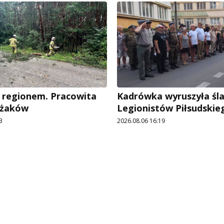
 regionem. Pracowita
Kadrówka wyruszyła śl
ażaków
Legionistów Piłsudskie
3
2026.08.06 16:19