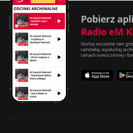
Pobierz apl
Radio eM K
Słuchaj wszędzie tam gdz
ramówkę, wysłuchaj archi
ramach nowoczesnej i funkc