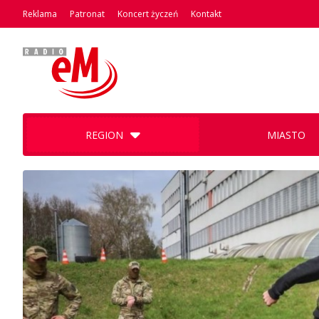
Reklama
Patronat
Koncert życzeń
Kontakt
REGION
MIASTO