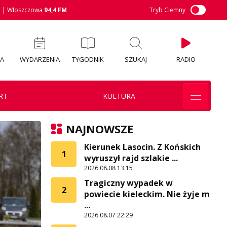
M
| Włoszczowa
94,4 FM
Tryb Ciemny
IA
WYDARZENIA
TYGODNIK
SZUKAJ
RADIO
RT
KULTURA
NAJNOWSZE
Kierunek Lasocin. Z Końskich
1
wyruszył rajd szlakie ...
2026.08.08 13:15
Tragiczny wypadek w
2
powiecie kieleckim. Nie żyje m
...
2026.08.07 22:29