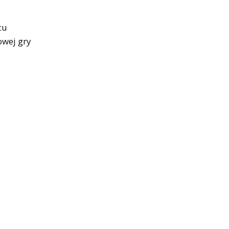
cu
owej gry