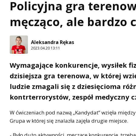
Policyjna gra terenow
męcząco, ale bardzo 
Aleksandra Rękas
2023.04.20 13:11
Wymagające konkurencje, wysiłek fiz
dzisiejsza gra terenowa, w której wzi
ludzie zmagali się z dziesięcioma r
kontrterrorystów, zespół medyczny 
W ćwiczeniach pod nazwą „Kandydat” wzięła między
Grupa w której się znalazła zajęła drugie miejsce.
- Było dużo aktywności, męczące konkurencje, trzeba