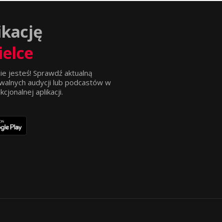
ikację
ielce
ie jesteś! Sprawdź aktualną
walnych audycji lub podcastów w
jonalnej aplikacji.