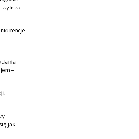
– wylicza
onkurencje
Zadania
ajem –
ji.
ży
się jak