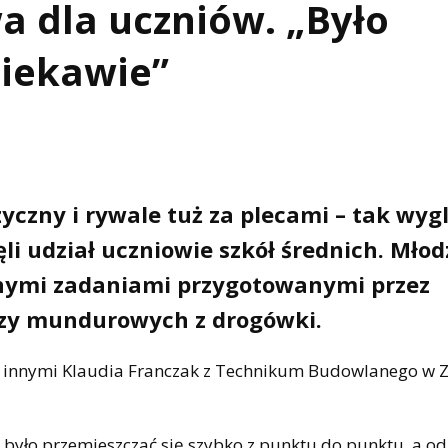
a dla uczniów. „Było
ciekawie”
yczny i rywale tuż za plecami – tak wyg
ęli udział uczniowie szkół średnich. Młod
óżnymi zadaniami przygotowanymi przez
czy mundurowych z drogówki.
 innymi Klaudia Franczak z Technikum Budowlanego w 
 było przemieszczać się szybko z punktu do punktu, a od