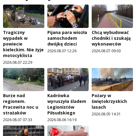
Tragiczny
Pijana para wiozła
Chcą wybudować
wypadek w
samochodem
chodniki i szukają
powiecie
dwójkę dzieci
wykonawców
kieleckim. Nie żyje
2026.08.07 12:26
2026.08.07 09:03
motocyklista
2026.08.07 22:29
Burze nad
Kadrówka
Pożary w
regionem.
wyruszyła śladem
świętokrzyskich
Pracowita noc u
Legionistów
lasach
strażaków
Piłsudskiego
2026.08.05 14:31
2026.08.07 07:33
2026.08.06 16:19