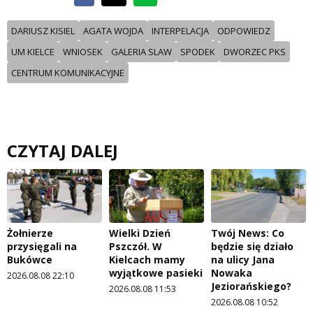
DARIUSZ KISIEL
AGATA WOJDA
INTERPELACJA
ODPOWIEDZ
UM KIELCE
WNIOSEK
GALERIA SLAW
SPODEK
DWORZEC PKS
CENTRUM KOMUNIKACYJNE
CZYTAJ DALEJ
Żołnierze
Wielki Dzień
Twój News: Co
przysięgali na
Pszczół. W
będzie się działo
Bukówce
Kielcach mamy
na ulicy Jana
wyjątkowe pasieki
Nowaka
2026.08.08 22:10
Jeziorańskiego?
2026.08.08 11:53
2026.08.08 10:52