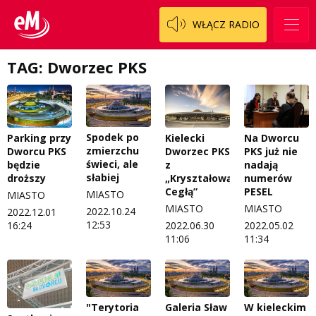
WŁĄCZ RADIO
TAG: Dworzec PKS
Spodek po
Parking przy
Kielecki
Na Dworcu
zmierzchu
Dworcu PKS
Dworzec PKS
PKS już nie
świeci, ale
będzie
z
nadają
słabiej
droższy
„Kryształową
numerów
Cegłą”
PESEL
MIASTO
MIASTO
MIASTO
MIASTO
2022.10.24
2022.12.01
12:53
16:24
2022.06.30
2022.05.02
11:06
11:34
"Terytoria
Galeria Sław
W kieleckim