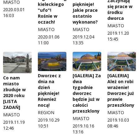
Zaczynają
MIASTO
kieleckiego
pięknieje!
się prace w
2020.03.01
"ufo"!
Jakie prace
środku
16:03
Rośnie w
ostatnio
dworca
oczach!
wykonano?
MIASTO
MIASTO
MIASTO
2019.11.20
2020.01.06
2019.12.04
15:45
11:00
13:35
Dworzec z
[GALERIA] Za
[GALERIA]
Co nam
dnia na
dwa
Ależ on robi
miasto
dzień
tygodnie
wrażenie!
zbuduje w
pięknieje!
dworzec
Dworzec już
2020 roku
Również
będzie już w
prawie
[LISTA
nocą!
całości
przeszklony
ZADAŃ]
przeszklony
REGION
MIASTO
MIASTO
MIASTO
2019.10.29
2019.10.03
2019.11.19
10:51
2019.10.16
08:46
12:46
13:16