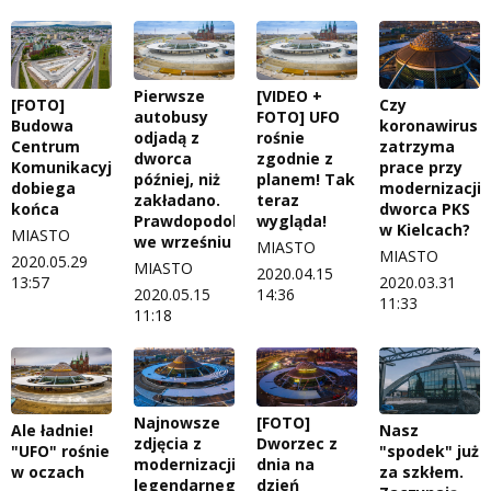
Pierwsze
[VIDEO +
[FOTO]
Czy
autobusy
FOTO] UFO
Budowa
koronawirus
odjadą z
rośnie
Centrum
zatrzyma
dworca
zgodnie z
Komunikacyjnego
prace przy
później, niż
planem! Tak
dobiega
modernizacji
zakładano.
teraz
końca
dworca PKS
Prawdopodobnie
wygląda!
w Kielcach?
MIASTO
we wrześniu
MIASTO
MIASTO
2020.05.29
MIASTO
2020.04.15
13:57
2020.03.31
2020.05.15
14:36
11:33
11:18
Najnowsze
[FOTO]
Ale ładnie!
Nasz
zdjęcia z
Dworzec z
"UFO" rośnie
"spodek" już
modernizacji
dnia na
w oczach
za szkłem.
legendarnego
dzień