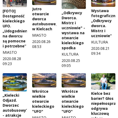
Jutro
Wystawa
[FOTO]
„Odkrywcy
otwarcie
fotograficzna
Dostępność
Dworca.
dworca
„Odkrywcy
kieleckiego
Mistrz i
autobusowego
dworca.
UFO.
uczniowie" -
w Kielcach
Mistrz i
„Udogodnienia
wystawa na
MIASTO
uczniowie”
na dworcu
otwarcie
są pomocne
2020.08.26
KULTURA
kieleckiego
i potrzebne”
08:53
spodka
2020.08.21
MIASTO
09:34
KULTURA
2020.08.28
2020.08.25
09:23
09:05
Wkrótce
Wkrótce
Kielce bez
„Kielecki
wielkie
wielkie
barier? Głos
Odjazd.
otwarcie
otwarcie
niepełnospra
Dworzec
kieleckiego
kieleckiego
odgrywa
autobusowy”
"UFO"
"UFO"
kluczową
- atrakcje
MIASTO
MIASTO