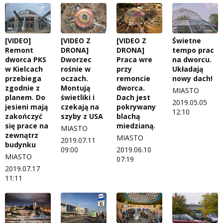
[VIDEO]
[VIDEO Z
[VIDEO Z
Świetne
Remont
DRONA]
DRONA]
tempo prac
dworca PKS
Dworzec
Praca wre
na dworcu.
w Kielcach
rośnie w
przy
Układają
przebiega
oczach.
remoncie
nowy dach!
zgodnie z
Montują
dworca.
MIASTO
planem. Do
świetliki i
Dach jest
2019.05.05
jesieni mają
czekają na
pokrywany
12:10
zakończyć
szyby z USA
blachą
się prace na
miedzianą.
MIASTO
zewnątrz
MIASTO
2019.07.11
budynku
09:00
2019.06.10
MIASTO
07:19
2019.07.17
11:11