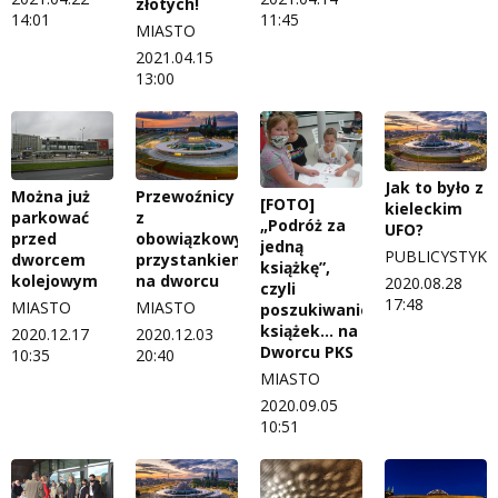
złotych!
14:01
11:45
MIASTO
2021.04.15
13:00
Jak to było z
Można już
Przewoźnicy
[FOTO]
kieleckim
parkować
z
„Podróż za
UFO?
przed
obowiązkowym
jedną
PUBLICYSTYKA
dworcem
przystankiem
książkę”,
kolejowym
na dworcu
2020.08.28
czyli
17:48
MIASTO
MIASTO
poszukiwanie
książek... na
2020.12.17
2020.12.03
Dworcu PKS
10:35
20:40
MIASTO
2020.09.05
10:51