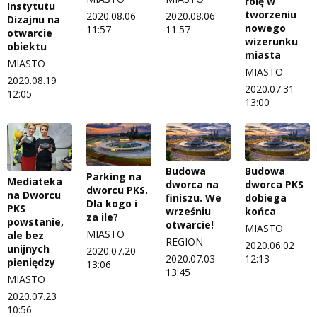
rolę w
Instytutu
tworzeniu
2020.08.06
2020.08.06
Dizajnu na
nowego
11:57
11:57
otwarcie
wizerunku
obiektu
miasta
MIASTO
MIASTO
2020.08.19
2020.07.31
12:05
13:00
Budowa
Budowa
Parking na
Mediateka
dworca na
dworca PKS
dworcu PKS.
na Dworcu
finiszu. We
dobiega
Dla kogo i
PKS
wrześniu
końca
za ile?
powstanie,
otwarcie!
MIASTO
MIASTO
ale bez
REGION
2020.06.02
unijnych
2020.07.20
2020.07.03
12:13
pieniędzy
13:06
13:45
MIASTO
2020.07.23
10:56