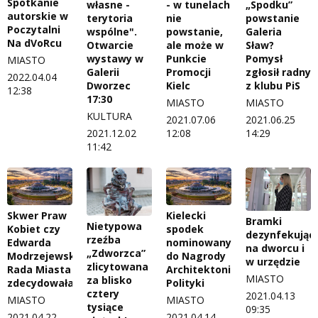
Spotkanie
własne -
- w tunelach
„Spodku”
autorskie w
terytoria
nie
powstanie
Poczytalni
wspólne".
powstanie,
Galeria
Na dVoRcu
Otwarcie
ale może w
Sław?
wystawy w
Punkcie
Pomysł
MIASTO
Galerii
Promocji
zgłosił radny
2022.04.04
Dworzec
Kielc
z klubu PiS
12:38
17:30
MIASTO
MIASTO
KULTURA
2021.07.06
2021.06.25
2021.12.02
12:08
14:29
11:42
Skwer Praw
Kielecki
Bramki
Nietypowa
Kobiet czy
spodek
dezynfekując
rzeźba
Edwarda
nominowany
na dworcu i
„Zdworzca”
Modrzejewskiego?
do Nagrody
w urzędzie
zlicytowana
Rada Miasta
Architektonicznej
MIASTO
za blisko
zdecydowała
Polityki
cztery
2021.04.13
MIASTO
MIASTO
tysiące
09:35
2021.04.22
2021.04.14