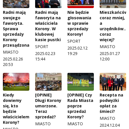
Radni mają
Radni mają
Nie będzie
Mieszkańców
swojego
faworyta na
głosowania
coraz mniej,
faworyta.
właściciela
w sprawie
a
Sprawa
Korony. W
sprzedaży
urzędników…
sprzedaży
klubowej
Korony!
coraz
Korony
kasie pustki
więcej?
SPORT
przesądzona?
SPORT
MIASTO
2025.02.12
MIASTO
2025.02.23
19:29
2025.01.27
2025.02.26
15:44
12:00
20:53
Kiedy
[OPINIE]
[OPINIE] Czy
Recepta na
dowiemy
Długi Korony
Rada Miasta
podwyżki
się, kto
umorzone.
poprze
opłat za
będzie
Teraz
sprzedaż
śmieci?
właścicielem
sprzedaż?
Korony?
MIASTO
Korony?
MIASTO
MIASTO
2024.12.04