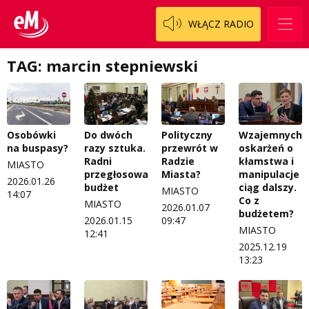
WŁĄCZ RADIO
TAG: marcin stepniewski
Osobówki
Do dwóch
Polityczny
Wzajemnych
na buspasy?
razy sztuka.
przewrót w
oskarżeń o
Radni
Radzie
kłamstwa i
MIASTO
przegłosowali
Miasta?
manipulacje
2026.01.26
budżet
ciąg dalszy.
MIASTO
14:07
Co z
MIASTO
2026.01.07
budżetem?
2026.01.15
09:47
MIASTO
12:41
2025.12.19
13:23