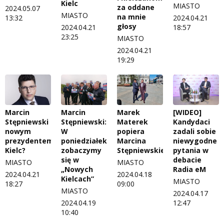
Kielc
MIASTO
za oddane
2024.05.07
MIASTO
na mnie
13:32
2024.04.21
głosy
2024.04.21
18:57
23:25
MIASTO
2024.04.21
19:29
Marcin
Marcin
Marek
[WIDEO]
Stępniewski
Stępniewski:
Materek
Kandydaci
nowym
W
popiera
zadali sobie
prezydentem
poniedziałek
Marcina
niewygodne
Kielc?
zobaczymy
Stępniewskiego
pytania w
się w
debacie
MIASTO
MIASTO
„Nowych
Radia eM
2024.04.21
2024.04.18
Kielcach”
MIASTO
18:27
09:00
MIASTO
2024.04.17
2024.04.19
12:47
10:40