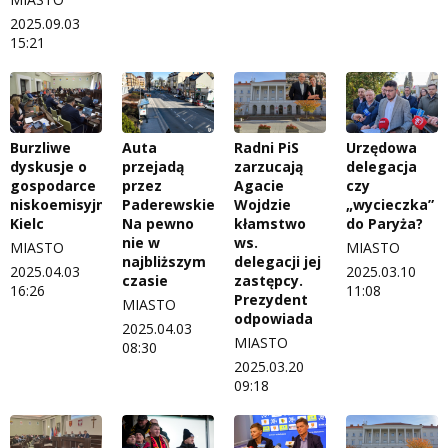
2025.09.03
15:21
Burzliwe
Auta
Radni PiS
Urzędowa
dyskusje o
przejadą
zarzucają
delegacja
gospodarce
przez
Agacie
czy
niskoemisyjnej
Paderewskiego?
Wojdzie
„wycieczka”
Kielc
Na pewno
kłamstwo
do Paryża?
nie w
ws.
MIASTO
MIASTO
najbliższym
delegacji jej
2025.04.03
2025.03.10
czasie
zastępcy.
16:26
11:08
Prezydent
MIASTO
odpowiada
2025.04.03
MIASTO
08:30
2025.03.20
09:18