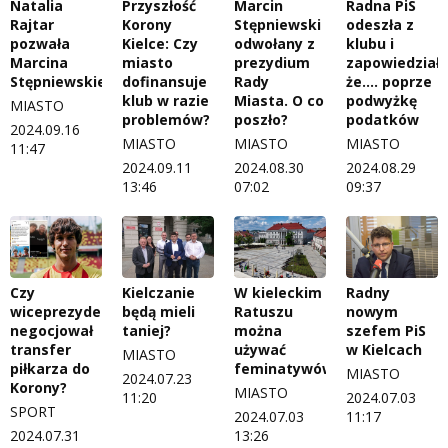
Natalia
Przyszłość
Marcin
Radna PiS
Rajtar
Korony
Stępniewski
odeszła z
pozwała
Kielce: Czy
odwołany z
klubu i
Marcina
miasto
prezydium
zapowiedziała
Stępniewskiego
dofinansuje
Rady
że.... poprze
klub w razie
Miasta. O co
podwyżkę
MIASTO
problemów?
poszło?
podatków
2024.09.16
MIASTO
MIASTO
MIASTO
11:47
2024.09.11
2024.08.30
2024.08.29
13:46
07:02
09:37
Czy
Kielczanie
W kieleckim
Radny
wiceprezydent
będą mieli
Ratuszu
nowym
negocjował
taniej?
można
szefem PiS
transfer
używać
w Kielcach
MIASTO
piłkarza do
feminatywów
MIASTO
2024.07.23
Korony?
MIASTO
11:20
2024.07.03
SPORT
2024.07.03
11:17
2024.07.31
13:26