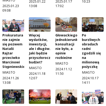
MIASTO
2025.01.22
2025.01.17
10:23
2025.01.23
13:08
17:02
09:08
Prokuratura
Więcej
Głowackiego
Po
nie zajmie
wydatków,
jednokierunkowa,
burzliwych
się pozwem
inwestycji,
konsultacji
obradach
Natalii
ale i długów.
nie było, a
radni
Rajtar
Jaki będzie
opinie
zgodzili się
przeciwko
przyszłoroczny
rozbieżne
na
Marcinowi
budżet?
milionową
MIASTO
Stępniewskiemu
pożyczkę
MIASTO
2024.11.12
MIASTO
MIASTO
2024.11.18
11:50
2024.11.26
12:07
2024.10.17
13:08
14:11