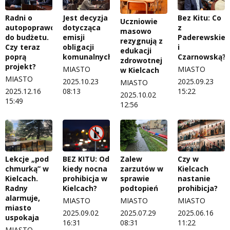
Radni o
Jest decyzja
Bez Kitu: Co
Uczniowie
autopoprawce
dotycząca
z
masowo
do budżetu.
emisji
Paderewskie
rezygnują z
Czy teraz
obligacji
i
edukacji
poprą
komunalnych
Czarnowską?
zdrowotnej
projekt?
MIASTO
MIASTO
w Kielcach
MIASTO
2025.10.23
2025.09.23
MIASTO
2025.12.16
08:13
15:22
2025.10.02
15:49
12:56
Lekcje „pod
BEZ KITU: Od
Zalew
Czy w
chmurką” w
kiedy nocna
zarzutów w
Kielcach
Kielcach.
prohibicja w
sprawie
nastanie
Radny
Kielcach?
podtopień
prohibicja?
alarmuje,
MIASTO
MIASTO
MIASTO
miasto
2025.09.02
2025.07.29
2025.06.16
uspokaja
16:31
08:31
11:22
MIASTO