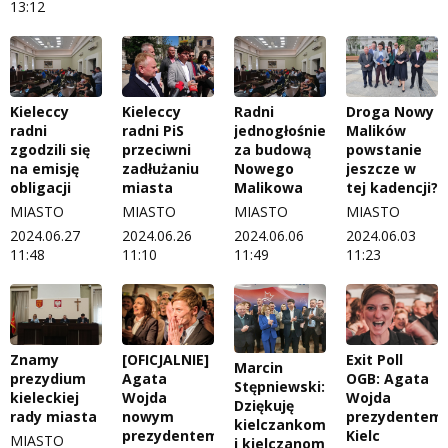
13:12
Kieleccy
Kieleccy
Radni
Droga Nowy
radni
radni PiS
jednogłośnie
Malików
zgodzili się
przeciwni
za budową
powstanie
na emisję
zadłużaniu
Nowego
jeszcze w
obligacji
miasta
Malikowa
tej kadencji?
MIASTO
MIASTO
MIASTO
MIASTO
2024.06.27
2024.06.26
2024.06.06
2024.06.03
11:48
11:10
11:49
11:23
Znamy
[OFICJALNIE]
Exit Poll
Marcin
prezydium
Agata
OGB: Agata
Stępniewski:
kieleckiej
Wojda
Wojda
Dziękuję
rady miasta
nowym
prezydentem
kielczankom
prezydentem
Kielc
MIASTO
i kielczanom