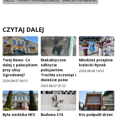
KIELCE
PRAWO I SPRAWIEDLIWOść
MARCIN STEPNIEWSKI
CZYTAJ DALEJ
Twój News: Co
Makabryczne
Młodzież przejmie
dalej z pałacykiem
odkrycie
kielecki Rynek
przy ulicy
policjantów.
2026.08.06 14:53
Ogrodowej?
Truchła szczeniąt i
dwieście psów
2026.08.07 09:13
2026.08.07 07:22
Była siedziba NFZ
Budowa S74
Kto podpalił drzwi