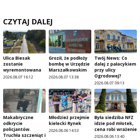
CZYTAJ DALEJ
Ulica Biesak
Groził, że podłoży
Twój News: Co
zostanie
bombę w Urzędzie
dalej z pałacykiem
wyremontowana
Marszałkowskim
przy ulicy
Ogrodowej?
2026.08.07 16:12
2026.08.07 13:38
2026.08.07 09:13
Makabryczne
Młodzież przejmie
Była siedziba NFZ
odkrycie
kielecki Rynek
idzie pod młotek,
policjantów.
cena robi wrażenie
2026.08.06 14:53
Truchła szczeniąt i
2026.08.06 13:40