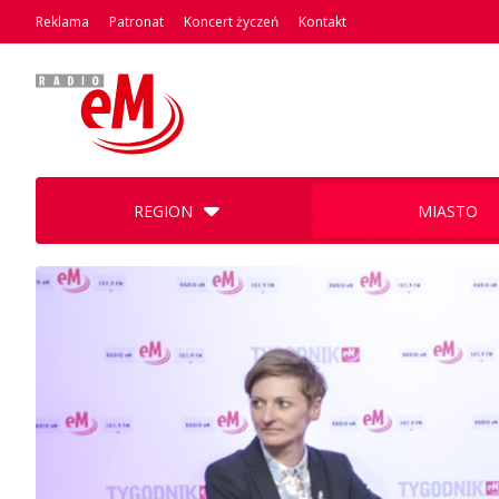
Reklama
Patronat
Koncert życzeń
Kontakt
REGION
MIASTO