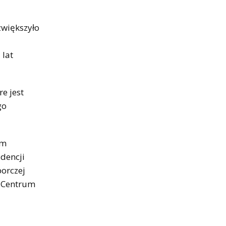
zwiększyło
 lat
e jest
go
em
dencji
borczej
m Centrum