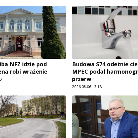
iba NFZ idzie pod
Budowa S74 odetnie cie
ena robi wrażenie
MPEC podał harmonog
przerw
0
2026.08.06 13:18