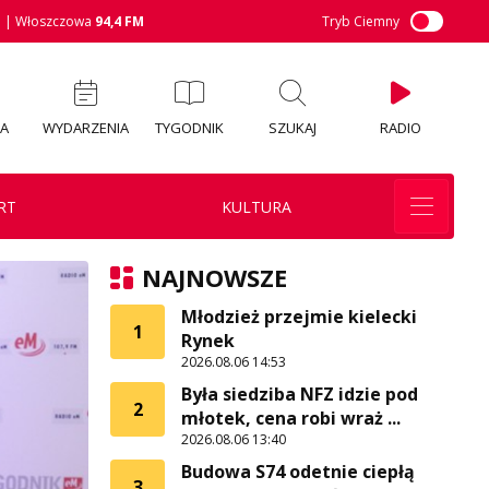
M
| Włoszczowa
94,4 FM
Tryb Ciemny
IA
WYDARZENIA
TYGODNIK
SZUKAJ
RADIO
RT
KULTURA
NAJNOWSZE
Młodzież przejmie kielecki
1
Rynek
2026.08.06 14:53
Była siedziba NFZ idzie pod
2
młotek, cena robi wraż ...
2026.08.06 13:40
Budowa S74 odetnie ciepłą
3