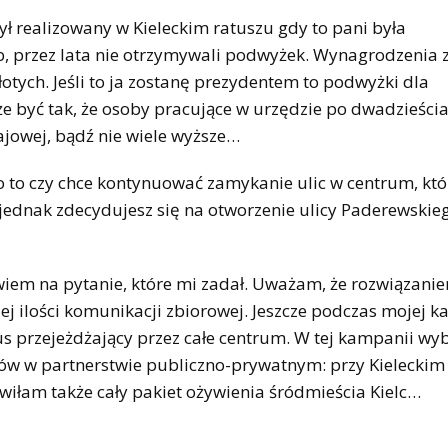
ł realizowany w Kieleckim ratuszu gdy to pani była
 przez lata nie otrzymywali podwyżek. Wynagrodzenia 
łotych. Jeśli to ja zostanę prezydentem to podwyżki dla
 być tak, że osoby pracujące w urzędzie po dwadzieścia
jowej, bądź nie wiele wyższe…
 to czy chce kontynuować zamykanie ulic w centrum, któr
jednak zdecydujesz się na otworzenie ulicy Paderewskie
em na pytanie, które mi zadał. Uważam, że rozwiązani
 ilości komunikacji zbiorowej. Jeszcze podczas mojej ka
s przejeżdżający przez całe centrum. W tej kampanii wy
ów w partnerstwie publiczno-prywatnym: przy Kielecki
tawiłam także cały pakiet ożywienia śródmieścia Kielc…