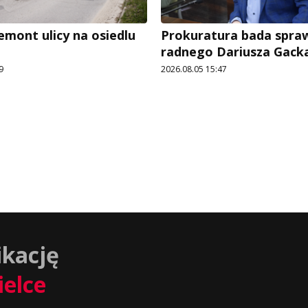
emont ulicy na osiedlu
Prokuratura bada spra
radnego Dariusza Gack
9
2026.08.05 15:47
ikację
ielce