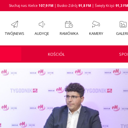
Słuchaj nas: Kielce
107,9 FM
| Busko-Zdrój
91,8 FM
| Święty Krzyż
91,3 F
TWÓJNEWS
AUDYCJE
RAMÓWKA
KAMERY
GALER
KOŚCIÓŁ
SPO