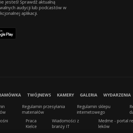
ie jesteś! Sprawdź aktualną
walnych audycji lub podcastów w
jonalnej aplikacji.
RAMÓWKA
TWÓJNEWS
KAMERY
GALERIA
WYDARZENIA
min
Regulamin przesyłania
Regulamin sklepu
R
sów
materiałów
internetowego
d
ośni
Praca
Wiadomości z
Medme - portal re
Kielce
branży IT
leków