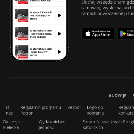
Słuchaj wszędzie tam gdz
ramówkę, wysłuchaj archi
ramach nowoczesnej i funkc
AUDYCJE
O
Regulamin programu
Zespół
Logo do
Regula
nas
Patron
pobrania
konkur
Diecezja
Wydawnictwo
Forum Niezależnych Rozgł
Kielecka
Jedność
Katolickich