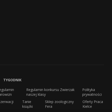
TYGODNIK
egulamin
Regulamin konkursu Zwierzak
Polityka
arowizn
naszej klasy
prywatności
zerwacji
Tanie
Sklep zoologiczny
Oferty Praca
książki
Fera
Kielce