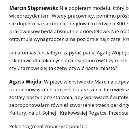
Marcin Stępniewski:
Nie popieram modelu, który by
wiceprezydentem. Wtedy pracownicy, pomimo próśb,
się dopiero na sam koniec rządów i to ledwie o 300 z
pracowników będą absolutnie priorytetowe. Nie może
otrzymują wynagrodzenia na poziomie najniższej kra
Ja natomiast chciałbym zapytać panią Agatę Wojdę o
szkodliwe dla lokalnych przedsiębiorców? Czy może 
czy Czarnowskiej tak żeby ożywić nasze miasto?
Agata Wojda:
W przeciwieństwie do Marcina odpowi
problemów w centrum jest dopuszczenie tam większej
zostały poczynione starania, aby wprowadzić autobu
zaproponowałam również stworzenie trzech parking
Kultury, na ul. Solnej i Krakowskiej Rogatce. Przeds
Pełen fragment zobaczysz poniżej: