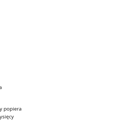
a
y popiera
ysięcy